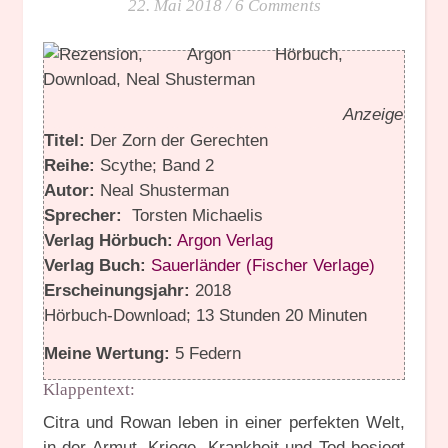
22. Mai 2018
/
6 Comments
Anzeige
Titel:
Der Zorn der Gerechten
Reihe:
Scythe; Band 2
Autor:
Neal Shusterman
Sprecher:
Torsten Michaelis
Verlag Hörbuch:
Argon Verlag
Verlag Buch:
Sauerländer (Fischer Verlage)
Erscheinungsjahr:
2018
Hörbuch-Download; 13 Stunden 20 Minuten
Meine Wertung:
5 Federn
Klappentext:
Citra und Rowan leben in einer perfekten Welt,
in der Armut, Kriege, Krankheit und Tod besiegt