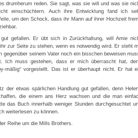
es drumherum reden. Sie sagt, was sie will und was sie nic
icht einschüchtern. Auch ihre Entwicklung fand ich se
Weile, um den Schock, dass ihr Mann auf ihrer Hochzeit fre
ziehbar.
gut gefallen. Er übt sich in Zurückhaltung, will Amie nic
 ihr zur Seite zu stehen, wenn es notwendig wird. Er steht m
ch gegenüber seinem Vater noch ein bisschen beweisen mus
t. Ich muss gestehen, dass er mich überrascht hat, de
y-mäßig“ vorgestellt. Das ist er überhaupt nicht. Er hat e
tz der etwas spärlichen Handlung gut gefallen, denn Hele
schaffen, die einem ans Herz wachsen und die man einfa
atte das Buch innerhalb weniger Stunden durchgesuchtet u
ich weiterlesen zu können.
er Reihe um die Mills Brothers.