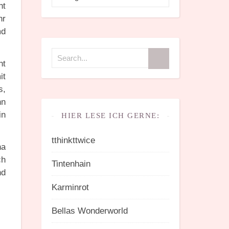
ht
hr
md
ht
it
s,
nn
in
HIER LESE ICH GERNE:
tthinkttwice
na
ch
Tintenhain
nd
Karminrot
Bellas Wonderworld