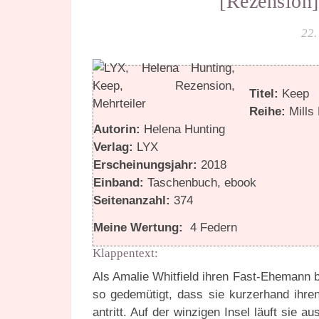
[Rezension
22.
Titel:
Keep
Reihe:
Mills
Autorin:
Helena Hunting
Verlag:
LYX
Erscheinungsjahr:
2018
Einband:
Taschenbuch, ebook
Seitenanzahl:
374
Meine Wertung:
4 Federn
Klappentext:
Als Amalie Whitfield ihren Fast-Ehemann b
so gedemütigt, dass sie kurzerhand ihren
antritt. Auf der winzigen Insel läuft sie 