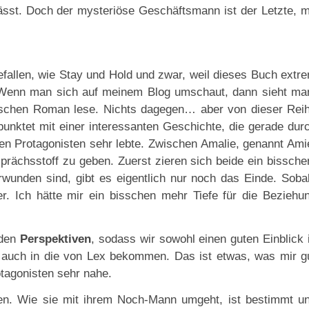
lässt. Doch der mysteriöse Geschäftsmann ist der Letzte, m
…
gefallen, wie Stay und Hold und zwar, weil dieses Buch extr
h. Wenn man sich auf meinem Blog umschaut, dann sieht ma
tischen Roman lese. Nichts dagegen… aber von dieser Rei
punktet mit einer interessanten Geschichte, die gerade dur
n Protagonisten sehr lebte. Zwischen Amalie, genannt Ami
prächsstoff zu geben. Zuerst zieren sich beide ein bissche
unden sind, gibt es eigentlich nur noch das Einde. Soba
er. Ich hätte mir ein bisschen mehr Tiefe für die Beziehu
iden
Perspektiven
, sodass wir sowohl einen guten Einblick 
 auch in die von Lex bekommen. Das ist etwas, was mir g
otagonisten sehr nahe.
gen. Wie sie mit ihrem Noch-Mann umgeht, ist bestimmt u