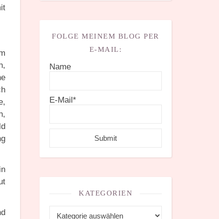
it
FOLGE MEINEM BLOG PER
E-MAIL:
em
n,
Name
he
ch
E-Mail*
e,
n,
ld
ng
in
ut
KATEGORIEN
Kategorien
nd