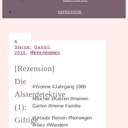
HARZ JUNI 2022
IMPRESSUM
4
,
Sterne
Gehört
Hier bloggt:
,
2016
Rezensionen
[Rezension]
Die
#Yvonne #Jahrgang 1980
Alsterdetektive
#Bücher #Katzen #meinen
(1):
Garten #meine Familie
#Urlaub/ Reisen #Norwegen
Giftige
#Harz #Wandern