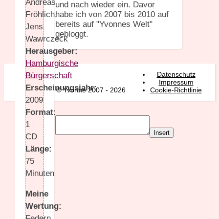
Andreas
und nach wieder ein. Davor
habe ich von 2007 bis 2010 auf
Fröhlich,
bereits auf "Yvonnes Welt"
Jens
gebloggt.
Wawrczeck
Herausgeber:
Hamburgische
Datenschutz
Bürgerschaft
Impressum
Erscheinungsjahr:
© Yvonne 2007 - 2026
Cookie-Richtlinie
2009
Format:
1
Insert
CD
Länge:
75
Minuten
Meine
Wertung:
Federn