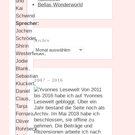
und
Bellas Wonderworld
Kai
Schwind
Sprecher:
Jochen
Schröder,
Archiv
Shirin
Archiv
Westerfelder,
Jodie
Blank,
Sebastian
2007 – 2016
Kluckert,
Von 2011
Daniel
bis 2016 habe ich auf Yvonnes
Claus,
Lesewelt gebloggt. Über ein
Tanja
Jahr bestand die Seite noch als
Archiv. Im Mai 2018 habe ich
Fornaro,
beschlossen, sie offline zu
Oliver
nehmen. Die Beiträge und
Rohrbeck,
Rezensionen arbeite ich nach