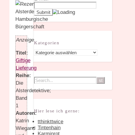
Anzeige
Kategorien
Kategorien
Titel:
Giftige
Lieferung
Reihe:
Die
Alsterdetektive;
Band
1
Hier lese ich gerne:
Autoren:
Katrin
tthinkttwice
Tintenhain
Wiegand
Karminrot