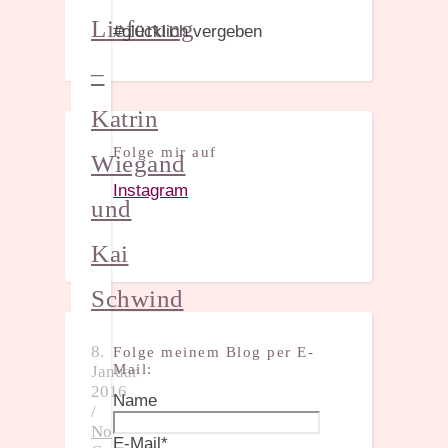
Lieferung
#glücklich vergeben
–
Katrin
Folge mir auf
Wiegand
Instagram
und
Kai
Schwind
8.
Folge meinem Blog per E-
Mail:
Januar
2016
Name
/
No
E-Mail*