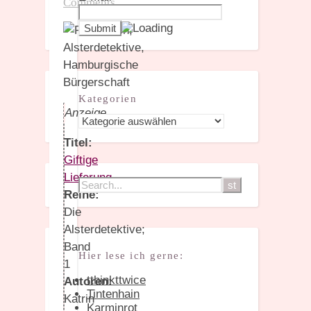
Comments
Kategorien
Anzeige
Kategorien
Titel:
Giftige
Lieferung
Reihe:
Die
Alsterdetektive;
Band
Hier lese ich gerne:
1
tthinkttwice
Autoren:
Tintenhain
Katrin
Karminrot