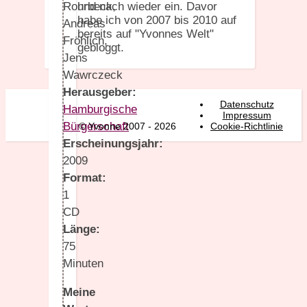
Rohrbeck,
und nach wieder ein. Davor
habe ich von 2007 bis 2010 auf
Andreas
bereits auf "Yvonnes Welt"
Fröhlich,
gebloggt.
Jens
Wawrczeck
Herausgeber:
Datenschutz
Hamburgische
Impressum
Bürgerschaft
© Yvonne 2007 - 2026
Cookie-Richtlinie
Erscheinungsjahr:
2009
Format:
1
CD
Länge:
75
Minuten
Meine