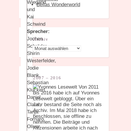
Wiegand
Bellas Wonderworld
und
Kai
Schwind
Sprecher:
Jochen
Archiv
Schröder,
Archiv
Shirin
Westerfelder,
Jodie
Blank,
2007 – 2016
Sebastian
Von 2011
Kluckert,
bis 2016 habe ich auf Yvonnes
Daniel
Lesewelt gebloggt. Über ein
Claus,
Jahr bestand die Seite noch als
Archiv. Im Mai 2018 habe ich
Tanja
beschlossen, sie offline zu
Fornaro,
nehmen. Die Beiträge und
Oliver
Rezensionen arbeite ich nach