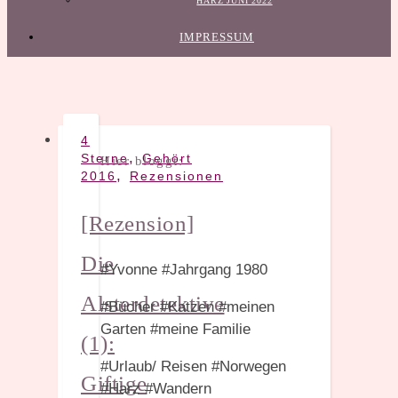
HARZ JUNI 2022
IMPRESSUM
4
,
Sterne
Gehört
Hier bloggt:
,
2016
Rezensionen
[Rezension]
Die
#Yvonne #Jahrgang 1980
Alsterdetektive
#Bücher #Katzen #meinen
Garten #meine Familie
(1):
#Urlaub/ Reisen #Norwegen
Giftige
#Harz #Wandern