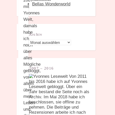
2007
Bellas Wonderworld
mit
Yvonnes
Welt,
damals
habe
Archiv
ich
Archiv
noch
über
alles
Mögliche
2007 – 2016
gebloggt,
Von 2011
vor
bis 2016 habe ich auf Yvonnes
allem
Lesewelt gebloggt. Über ein
über
Jahr bestand die Seite noch als
mein
Archiv. Im Mai 2018 habe ich
beschlossen, sie offline zu
Leben
nehmen. Die Beiträge und
und
Rezensionen arbeite ich nach