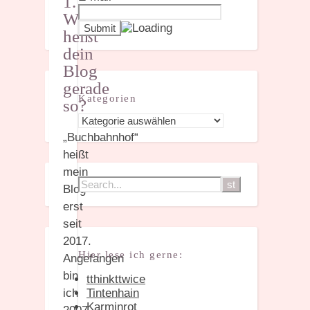
1.
Warum
heißt
dein
Blog
gerade
Kategorien
so?
Kategorien
„Buchbahnhof“
heißt
mein
Blog
erst
seit
2017.
Hier lese ich gerne:
Angefangen
bin
tthinkttwice
ich
Tintenhain
Karminrot