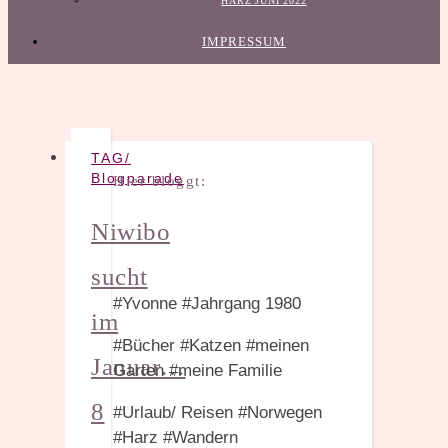
HARZ JUNI 2022
IMPRESSUM
TAG/
Blogparade
Hier bloggt:
Niwibo
sucht
#Yvonne #Jahrgang 1980
im
#Bücher #Katzen #meinen
Januar…
Garten #meine Familie
8
#Urlaub/ Reisen #Norwegen
#Harz #Wandern