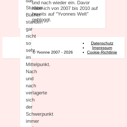
das
und nach wieder ein. Davor
Studium.
habe ich von 2007 bis 2010 auf
bereits auf "Yvonnes Welt"
Bücher
gebloggt.
standen
gar
nicht
so
Datenschutz
Impressum
sehr
© Yvonne 2007 - 2026
Cookie-Richtlinie
im
Mittelpunkt.
Nach
und
nach
verlagerte
sich
der
Schwerpunkt
immer