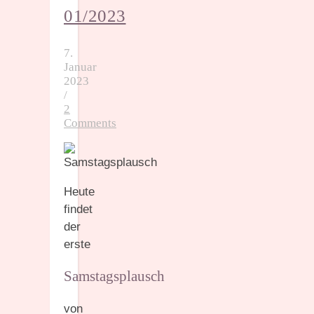
01/2023
7.
Januar
2023
/
2
Comments
Heute
findet
der
erste
Samstagsplausch
von