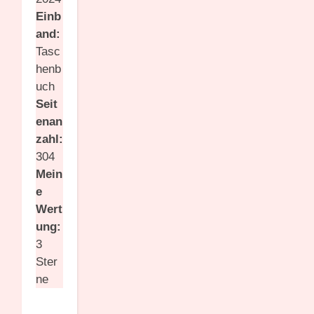
Einb
and:
Tasc
henb
uch
Seit
enan
zahl:
304
Mein
e
Wert
ung:
3
Ster
ne