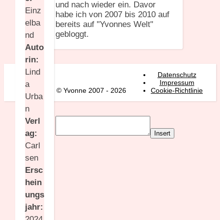
und nach wieder ein. Davor
Einz
habe ich von 2007 bis 2010 auf
elba
bereits auf "Yvonnes Welt"
gebloggt.
nd
Auto
rin:
Lind
Datenschutz
Impressum
a
© Yvonne 2007 - 2026
Cookie-Richtlinie
Urba
n
Verl
ag:
Insert
Carl
sen
Ersc
hein
ungs
jahr:
2024