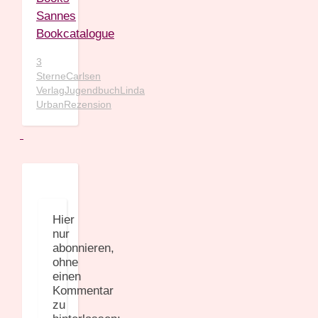
Sannes
Bookcatalogue
3
Sterne
Carlsen
Verlag
Jugendbuch
Linda
Urban
Rezension
Hier
nur
abonnieren,
ohne
einen
Kommentar
zu