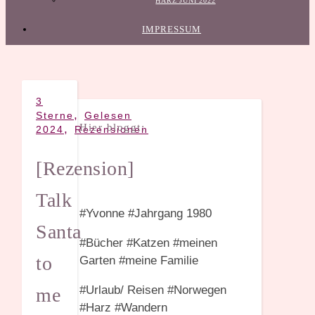
HARZ JUNI 2022
IMPRESSUM
3
,
Sterne
Gelesen
Hier bloggt:
,
2024
Rezensionen
[Rezension]
Talk
#Yvonne #Jahrgang 1980
Santa
#Bücher #Katzen #meinen
to
Garten #meine Familie
#Urlaub/ Reisen #Norwegen
me
#Harz #Wandern