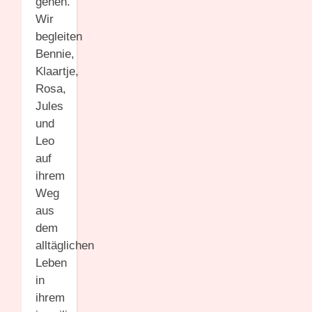
gehen.
Wir
begleiten
Bennie,
Klaartje,
Rosa,
Jules
und
Leo
auf
ihrem
Weg
aus
dem
alltäglichen
Leben
in
ihrem