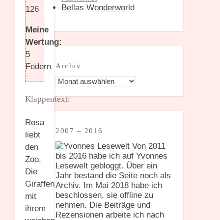
Bellas Wonderworld
126
Meine
Wertung:
5
Archiv
Federn
Archiv
Klappentext:
Rosa
2007 – 2016
liebt
Von 2011
den
bis 2016 habe ich auf Yvonnes
Zoo.
Lesewelt gebloggt. Über ein
Die
Jahr bestand die Seite noch als
Giraffen
Archiv. Im Mai 2018 habe ich
beschlossen, sie offline zu
mit
nehmen. Die Beiträge und
ihrem
Rezensionen arbeite ich nach