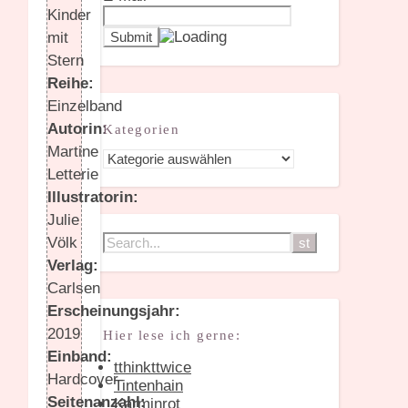
Kinder
mit
Stern
Reihe:
Einzelband
Autorin:
Kategorien
Martine
Kategorien
Letterie
Illustratorin:
Julie
Völk
Verlag:
Carlsen
Erscheinungsjahr:
2019
Hier lese ich gerne:
Einband:
tthinkttwice
Hardcover
Tintenhain
Seitenanzahl:
Karminrot