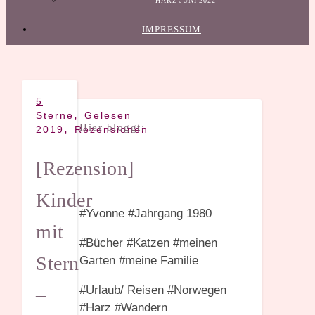
HARZ JUNI 2022
IMPRESSUM
5
,
Sterne
Gelesen
Hier bloggt:
,
2019
Rezensionen
[Rezension]
Kinder
#Yvonne #Jahrgang 1980
mit
#Bücher #Katzen #meinen
Stern
Garten #meine Familie
#Urlaub/ Reisen #Norwegen
–
#Harz #Wandern