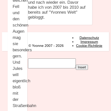
weichen
und nach wieder ein. Davor
Fell
habe ich von 2007 bis 2010 auf
bereits auf "Yvonnes Welt"
und
gebloggt.
den
schönen
Augen
mag
Datenschutz
Impressum
sie
© Yvonne 2007 - 2026
Cookie-Richtlinie
besonders
gern.
Und
Insert
Jules
will
eigentlich
bloß
mit
der
Straßenbahn