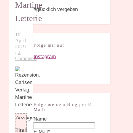
Martine
#glücklich vergeben
Letterie
10.
April
Folge mir auf
2019
/
2
Instagram
Comments
Folge meinem Blog per E-
Mail:
Anzeige
Name
Titel:
E-Mail*