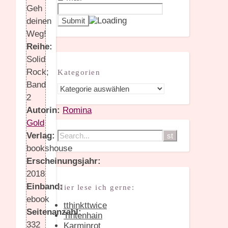
Geh
deinen
Weg!
Reihe:
Solid
Rock;
Kategorien
Band
Kategorien
2
Autorin:
Romina
Gold
Verlag:
bookshouse
Erscheinungsjahr:
2018
Einband:
Hier lese ich gerne:
ebook
tthinkttwice
Seitenanzahl:
Tintenhain
332
Karminrot