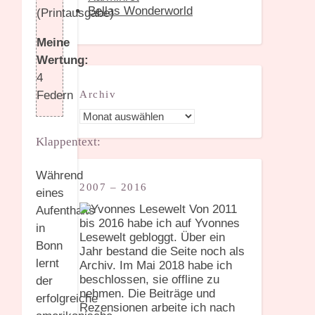
Bellas Wonderworld
(Printausgabe)
Meine
Wertung:
4
Archiv
Federn
Archiv
Klappentext:
Während
2007 – 2016
eines
Von 2011
Aufenthalts
bis 2016 habe ich auf Yvonnes
in
Lesewelt gebloggt. Über ein
Bonn
Jahr bestand die Seite noch als
lernt
Archiv. Im Mai 2018 habe ich
beschlossen, sie offline zu
der
nehmen. Die Beiträge und
erfolgreiche
Rezensionen arbeite ich nach