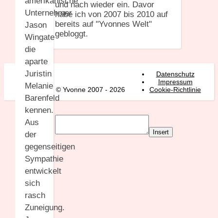
amerikanische
und nach wieder ein. Davor
Unternehmer
habe ich von 2007 bis 2010 auf
bereits auf "Yvonnes Welt"
Jason
gebloggt.
Wingate
die
aparte
Juristin
Datenschutz
Impressum
Melanie
© Yvonne 2007 - 2026
Cookie-Richtlinie
Barenfeld
kennen.
Aus
Insert
der
gegenseitigen
Sympathie
entwickelt
sich
rasch
Zuneigung.