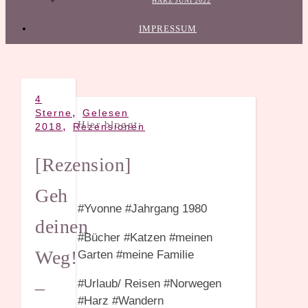
HARZ JUNI 2022
IMPRESSUM
4
,
Sterne
Gelesen
Hier bloggt:
,
2018
Rezensionen
[Rezension]
Geh
#Yvonne #Jahrgang 1980
deinen
#Bücher #Katzen #meinen
Weg!
Garten #meine Familie
#Urlaub/ Reisen #Norwegen
–
#Harz #Wandern