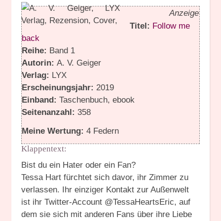
Anzeige
Titel:
Follow me
back
Reihe:
Band 1
Autorin:
A. V. Geiger
Verlag:
LYX
Erscheinungsjahr:
2019
Einband:
Taschenbuch, ebook
Seitenanzahl:
358
Meine Wertung:
4 Federn
Klappentext:
Bist du ein Hater oder ein Fan?
Tessa Hart fürchtet sich davor, ihr Zimmer zu
verlassen. Ihr einziger Kontakt zur Außenwelt
ist ihr Twitter-Account @TessaHeartsEric, auf
dem sie sich mit anderen Fans über ihre Liebe