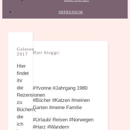
HARZ JUNI 2022
IMPRESSUM
Gelesen
Hier bloggt:
2017
Hier
findet
ihr
die
#Yvonne #Jahrgang 1980
Rezensionen
#Bücher #Katzen #meinen
zu
Garten #meine Familie
Büchern,
die
#Urlaub/ Reisen #Norwegen
ich
#Harz #Wandern