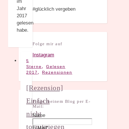
im
Jahr
#glücklich vergeben
2017
gelesen
habe.
Folge mir auf
Instagram
5
,
Sterne
Gelesen
,
2017
Rezensionen
[Rezension]
Einfach
Folge meinem Blog per E-
Mail:
nicht
Name
totzukriegen
E-Mail*