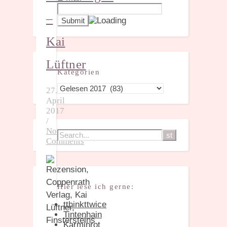
–
Kai
Lüftner
Kategorien
Kategorien
27.
April
2017
/
No
Comments
Hier lese ich gerne:
tthinkttwice
Tintenhain
Karminrot