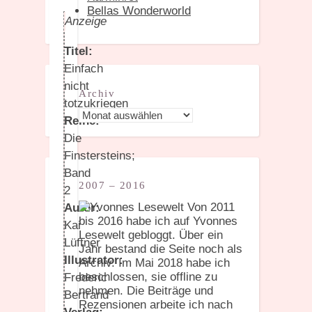
Bellas Wonderworld
Anzeige
Titel:
Einfach
nicht
Archiv
totzukriegen
Archiv
Reihe:
Die
Finstersteins;
Band
2007 – 2016
2
Von 2011
Autor:
bis 2016 habe ich auf Yvonnes
Kai
Lesewelt gebloggt. Über ein
Lüftner
Jahr bestand die Seite noch als
Illustrator:
Archiv. Im Mai 2018 habe ich
beschlossen, sie offline zu
Frederic
nehmen. Die Beiträge und
Bertrand
Rezensionen arbeite ich nach