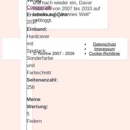
Verlag:
und nach wieder ein. Davor
Coppenrath
habe ich von 2007 bis 2010 auf
bereits auf "Yvonnes Welt"
Erscheinungsjahr:
gebloggt.
2017
Einband:
Hardcover
mit
Datenschutz
Impressum
Spotlack,
© Yvonne 2007 - 2026
Cookie-Richtlinie
Sonderfarbe
und
Farbschnitt
Seitenanzahl:
256
Meine
Wertung:
5
Federn