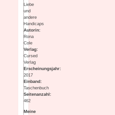
Liebe
und
andere
Handicaps
Autorin:
Rona
Cole
Verlag:
Cursed
Verlag
Erscheinungsjahr:
2017
Einband:
Taschenbuch
Seitenanzahl:
462
Meine