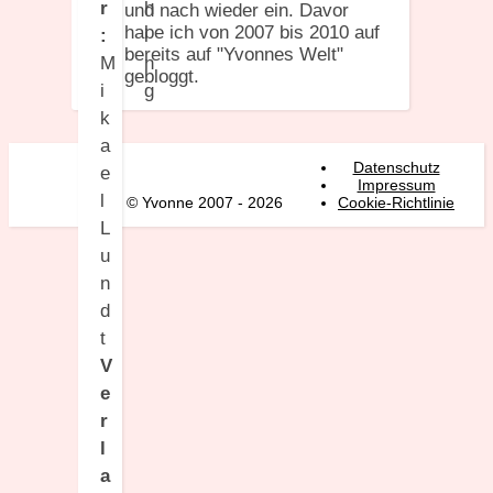
r
und nach wieder ein. Davor
habe ich von 2007 bis 2010 auf
:
bereits auf "Yvonnes Welt"
M
gebloggt.
i
k
a
Datenschutz
e
Impressum
l
© Yvonne 2007 - 2026
Cookie-Richtlinie
L
u
n
d
t
V
e
r
l
a