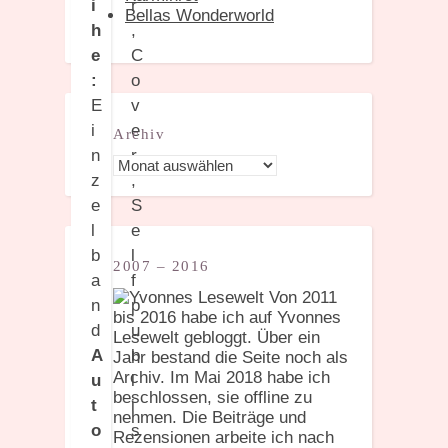
i
Bellas Wonderworld
h
e
:
E
i
Archiv
n
Archiv
z
e
l
b
2007 – 2016
a
Von 2011
n
bis 2016 habe ich auf Yvonnes
d
Lesewelt gebloggt. Über ein
A
Jahr bestand die Seite noch als
Archiv. Im Mai 2018 habe ich
u
beschlossen, sie offline zu
t
nehmen. Die Beiträge und
o
Rezensionen arbeite ich nach