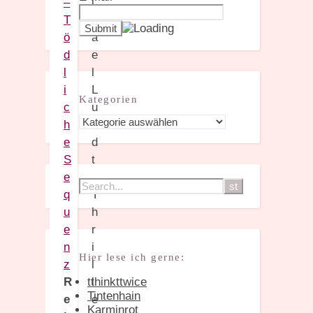
–
T
ö
d
l
i
Kategorien
c
Kategorien
h
e
S
e
q
u
e
n
Hier lese ich gerne:
z
R
tthinkttwice
Tintenhain
e
Karminrot