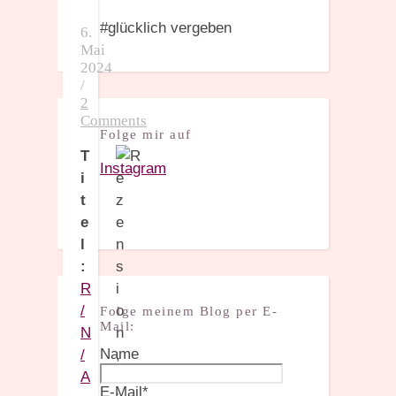
#glücklich vergeben
6.
Mai
2024
/
2
Comments
Folge mir auf
T
Instagram
i
t
e
l
:
R
/
Folge meinem Blog per E-
Mail:
N
Name
/
A
E-Mail*