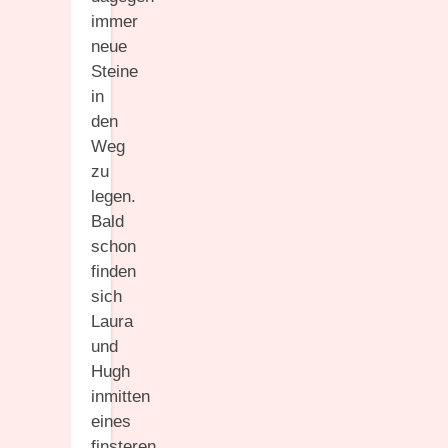
immer
neue
Steine
in
den
Weg
zu
legen.
Bald
schon
finden
sich
Laura
und
Hugh
inmitten
eines
finsteren