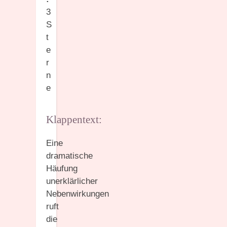
3
S
t
e
r
n
e
Klappentext:
Eine
dramatische
Häufung
unerklärlicher
Nebenwirkungen
ruft
die