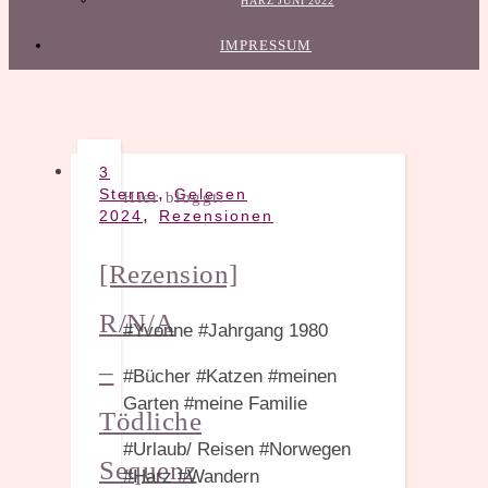
HARZ JUNI 2022
IMPRESSUM
3
,
Sterne
Gelesen
Hier bloggt:
,
2024
Rezensionen
[Rezension]
R/N/A
#Yvonne #Jahrgang 1980
–
#Bücher #Katzen #meinen
Garten #meine Familie
Tödliche
#Urlaub/ Reisen #Norwegen
Sequenz
#Harz #Wandern