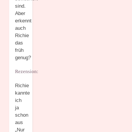
sind.
Aber
erkennt
auch
Richie
das
früh
genug?
Rezension:
Richie
kannte
ich
ja
schon
aus
„Nur