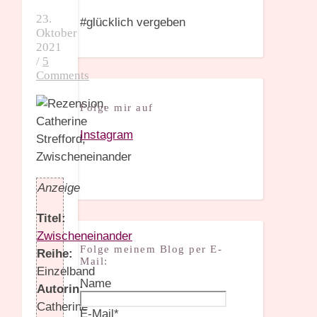
23.
#glücklich vergeben
Oktober
2021
/
5
Comments
Folge mir auf
Instagram
Anzeige
Titel:
Zwischeneinander
Folge meinem Blog per E-
Reihe:
Mail:
Einzelband
Name
Autorin:
Catherine
E-Mail*