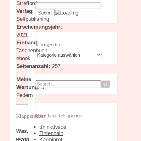
Strefford
Verlag:
Selfpublishing
Erscheinungsjahr:
2021
Einband:
Kategorien
Taschenbuch,
Kategorien
ebook
Seitenanzahl:
257
Meine
Wertung:
5
Federn
Klappentext:
Hier lese ich gerne:
tthinkttwice
Was,
Tintenhain
wenn
Karminrot