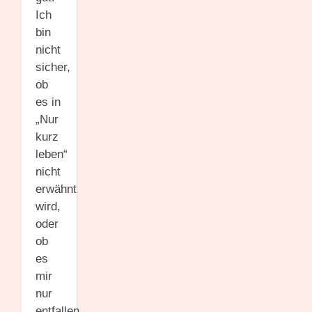
Ich
bin
nicht
sicher,
ob
es in
„Nur
kurz
leben“
nicht
erwähnt
wird,
oder
ob
es
mir
nur
entfallen