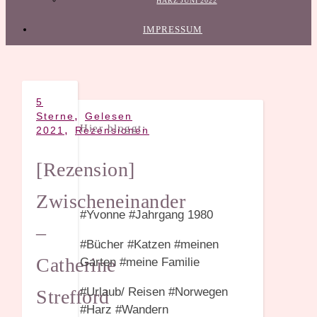
HARZ JUNI 2022
IMPRESSUM
5
,
Sterne
Gelesen
Hier bloggt:
,
2021
Rezensionen
[Rezension]
Zwischeneinander
#Yvonne #Jahrgang 1980
–
#Bücher #Katzen #meinen
Catherine
Garten #meine Familie
#Urlaub/ Reisen #Norwegen
Strefford
#Harz #Wandern