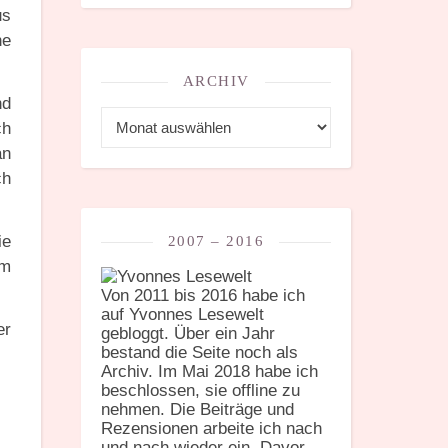
us
he
ARCHIV
nd
Archiv
ch
an
ch
ie
2007 – 2016
im
Von 2011 bis 2016 habe ich
auf Yvonnes Lesewelt
er
gebloggt. Über ein Jahr
bestand die Seite noch als
Archiv. Im Mai 2018 habe ich
beschlossen, sie offline zu
nehmen. Die Beiträge und
Rezensionen arbeite ich nach
und nach wieder ein. Davor