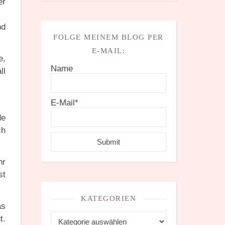
er
nd
FOLGE MEINEM BLOG PER
E-MAIL:
e,
Name
ll
E-Mail*
de
ch
hr
st
KATEGORIEN
as
Kategorien
t.