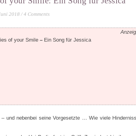
f your Smile: Ein Song für Jessica
Juni 2018
/
4 Comments
Anzei
es of your Smile
–
Ein Song für Jessica
g – und nebenbei seine Vorgesetzte … Wie viele Hindernis