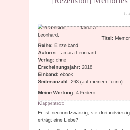
[Rezension] Memories o
1. 
Titel:
Memori
Reihe:
Einzelband
Autorin:
Tamara Leonhard
Verlag:
ohne
Erscheinungsjahr:
2018
Einband:
ebook
Seitenanzahl:
263 (auf meinem Tolino)
Meine Wertung:
4 Federn
Klappentext:
Er ist neunundzwanzig, sie dreiundvierzi
erträgt eine Liebe?