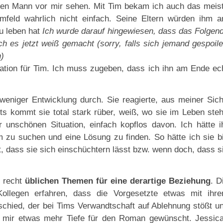
en Mann vor mir sehen. Mit Tim bekam ich auch das meis
mfeld wahrlich nicht einfach. Seine Eltern würden ihm 
zu leben hat
Ich wurde darauf hingewiesen, dass das Folgen
h es jetzt weiß gemacht (sorry, falls sich jemand gespoile
)
und vor allem sein Vater tut alles, um die Beziehung 
uation für Tim. Ich muss zugeben, dass ich ihn am Ende ec
eniger Entwicklung durch. Sie reagierte, aus meiner Sich
ts kommt sie total stark rüber, weiß, wo sie im Leben steh
hr unschönen Situation, einfach kopflos davon. Ich hätte i
m zu suchen und eine Lösung zu finden. So hätte ich sie b
t, dass sie sich einschüchtern lässt bzw. wenn doch, dass s
l recht
üblichen Themen für eine derartige Beziehung
. D
ollegen erfahren, dass die Vorgesetzte etwas mit ihr
rschied, der bei Tims Verwandtschaft auf Ablehnung stößt u
 mir etwas mehr Tiefe für den Roman gewünscht. Jessic