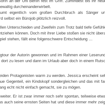
orin an der Uni Berlin fest im Griff. Zumindest bis ihr neu
 gewaltig durcheinanderwirbelt.
umt eigentlich vom großen Durchbruch als Sänger u
d selbst ein Bürojob plötzlich reizvoll.
llen Unterschieden und Zweifeln zum Trotz bald tiefe Gefühl
tziehen können. Doch mit ihrer Liebe stoßen sie nicht übera
piel stehen, fällt eine folgenschwere Entscheidung …
gtour der Autorin gewonnen und im Rahmen einer Leserun
dort zu lesen und dann im Urlaub aber doch in einem Ruts
eiden Protagonisten warm zu werden. Jessica erscheint se
ue Gegenteil, ein Kindskopf sondergleichen und das mit fa
ng echt nicht einfach gemacht, sie zu mögen.
weiter. Er ist zwar immer noch sehr spontan, teilweise etw
us auch seine ernsten Seiten hat und diese immer mehr zeig