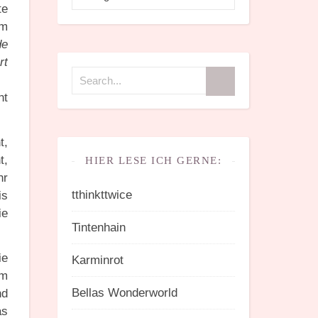
te
am
de
rt
zu
ht
t,
t,
HIER LESE ICH GERNE:
hr
tthinkttwice
is
ie
Tintenhain
ie
Karminrot
em
Bellas Wonderworld
nd
as