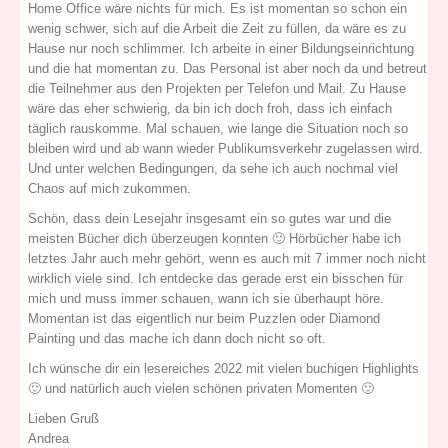
Home Office wäre nichts für mich. Es ist momentan so schon ein
wenig schwer, sich auf die Arbeit die Zeit zu füllen, da wäre es zu
Hause nur noch schlimmer. Ich arbeite in einer Bildungseinrichtung
und die hat momentan zu. Das Personal ist aber noch da und betreut
die Teilnehmer aus den Projekten per Telefon und Mail. Zu Hause
wäre das eher schwierig, da bin ich doch froh, dass ich einfach
täglich rauskomme. Mal schauen, wie lange die Situation noch so
bleiben wird und ab wann wieder Publikumsverkehr zugelassen wird.
Und unter welchen Bedingungen, da sehe ich auch nochmal viel
Chaos auf mich zukommen.
Schön, dass dein Lesejahr insgesamt ein so gutes war und die
meisten Bücher dich überzeugen konnten 🙂 Hörbücher habe ich
letztes Jahr auch mehr gehört, wenn es auch mit 7 immer noch nicht
wirklich viele sind. Ich entdecke das gerade erst ein bisschen für
mich und muss immer schauen, wann ich sie überhaupt höre.
Momentan ist das eigentlich nur beim Puzzlen oder Diamond
Painting und das mache ich dann doch nicht so oft.
Ich wünsche dir ein lesereiches 2022 mit vielen buchigen Highlights
🙂 und natürlich auch vielen schönen privaten Momenten 🙂
Lieben Gruß
Andrea