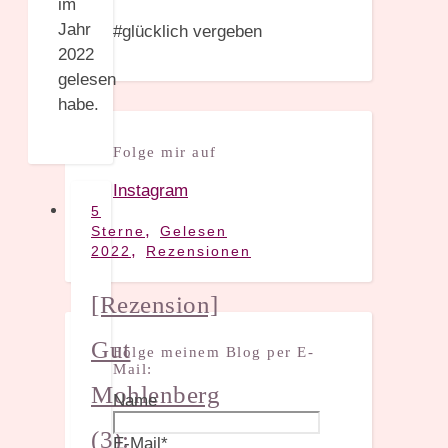
im
Jahr
#glücklich vergeben
2022
gelesen
habe.
Folge mir auf
Instagram
5
,
Sterne
Gelesen
,
2022
Rezensionen
[Rezension]
Gut
Folge meinem Blog per E-
Mail:
Mohlenberg
Name
(3):
E-Mail*