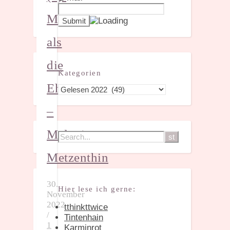
Mehr
als
die
Kategorien
Ehre
Kategorien
–
Melanie
Metzenthin
30.
Hier lese ich gerne:
November
2022
tthinkttwice
/
Tintenhain
1
Karminrot