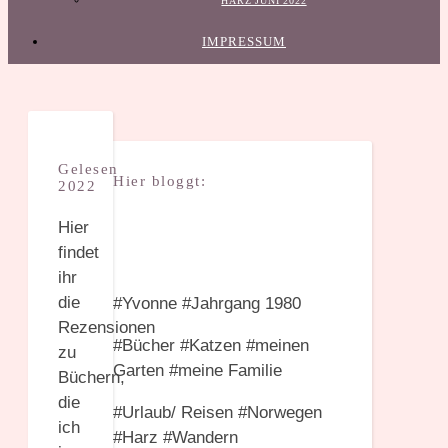
HARZ JUNI 2022
IMPRESSUM
Gelesen
Hier bloggt:
2022
Hier
findet
ihr
die
#Yvonne #Jahrgang 1980
Rezensionen
#Bücher #Katzen #meinen
zu
Garten #meine Familie
Büchern,
die
#Urlaub/ Reisen #Norwegen
ich
#Harz #Wandern