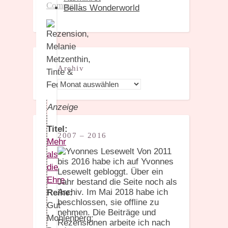
Comment
Bellas Wonderworld
Archiv
Archiv
Anzeige
Titel:
2007 – 2016
Mehr
Von 2011
als
bis 2016 habe ich auf Yvonnes
die
Lesewelt gebloggt. Über ein
Ehre
Jahr bestand die Seite noch als
Archiv. Im Mai 2018 habe ich
Reihe:
beschlossen, sie offline zu
Gut
nehmen. Die Beiträge und
Mohlenberg;
Rezensionen arbeite ich nach