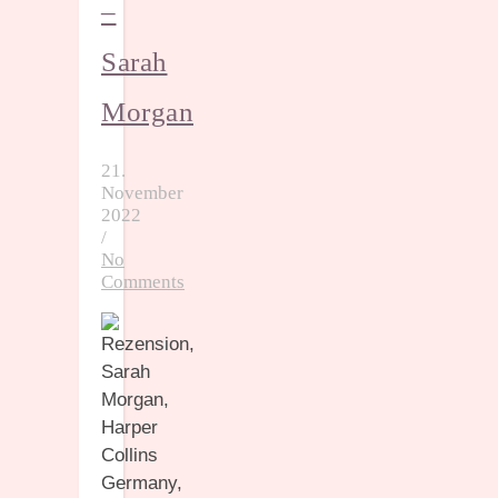
–
Sarah
Morgan
21.
November
2022
/
No
Comments