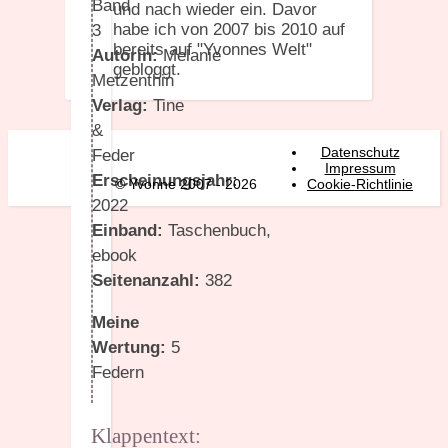
Band
und nach wieder ein. Davor
habe ich von 2007 bis 2010 auf
3
bereits auf "Yvonnes Welt"
Autorin:
Melanie
gebloggt.
Metzenthin
Verlag:
Tine
&
Datenschutz
Feder
Impressum
Erscheinungsjahr:
© Yvonne 2007 - 2026
Cookie-Richtlinie
2022
Einband:
Taschenbuch,
ebook
Seitenanzahl:
382
Meine
Wertung:
5
Federn
Klappentext: