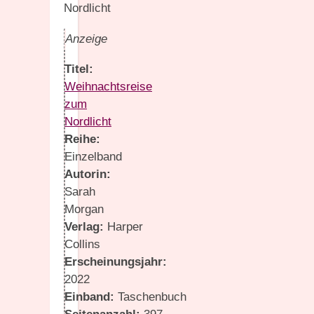
Anzeige
Titel:
Weihnachtsreise
zum
Nordlicht
Reihe:
Einzelband
Autorin:
Sarah
Morgan
Verlag:
Harper
Collins
Erscheinungsjahr:
2022
Einband:
Taschenbuch