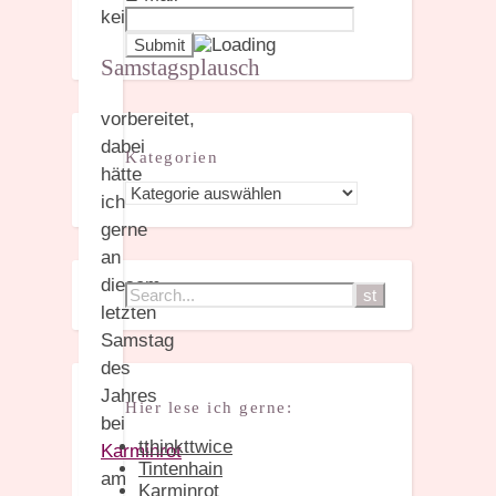
keinen
Samstagsplausch
vorbereitet,
dabei
Kategorien
hätte
Kategorien
ich
gerne
an
diesem
letzten
Samstag
des
Jahres
Hier lese ich gerne:
bei
tthinkttwice
Karminrot
Tintenhain
am
Karminrot