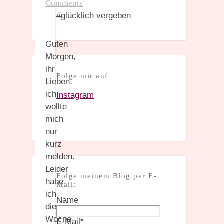
Comments
#glücklich vergeben
Guten
Morgen,
ihr
Folge mir auf
Lieben,
ich
Instagram
wollte
mich
nur
kurz
melden.
Leider
Folge meinem Blog per E-
habe
Mail:
ich
Name
diese
Woche
E-Mail*