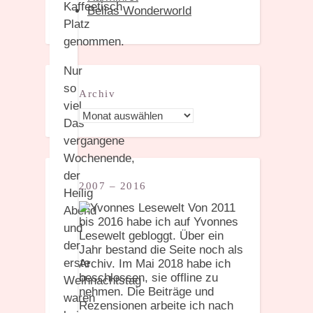
Kaffeetisch
Bellas Wonderworld
Platz
genommen.
Nur
so
Archiv
viel.
Archiv
Das
vergangene
Wochenende,
der
2007 – 2016
Heilig
Von 2011
Abend
bis 2016 habe ich auf Yvonnes
und
Lesewelt gebloggt. Über ein
der
Jahr bestand die Seite noch als
erste
Archiv. Im Mai 2018 habe ich
beschlossen, sie offline zu
Weihnachtstag
nehmen. Die Beiträge und
waren
Rezensionen arbeite ich nach