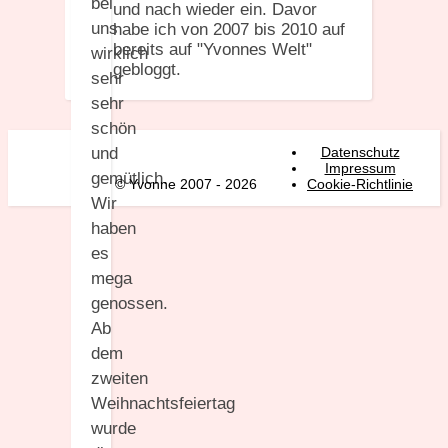
bei
und nach wieder ein. Davor
uns
habe ich von 2007 bis 2010 auf
bereits auf "Yvonnes Welt"
wirklich
gebloggt.
sehr
sehr
schön
und
Datenschutz
Impressum
gemütlich.
© Yvonne 2007 - 2026
Cookie-Richtlinie
Wir
haben
es
mega
genossen.
Ab
dem
zweiten
Weihnachtsfeiertag
wurde