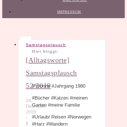
HARZ JUNI 2022
IMPRESSUM
Samstagsplausch
Hier bloggt:
[Alltagsworte]
Samstagsplausch
52/2019
#Yvonne #Jahrgang 1980
#Bücher #Katzen #meinen
28.
Garten #meine Familie
Dezember
2019
#Urlaub/ Reisen #Norwegen
/
8
#Harz #Wandern