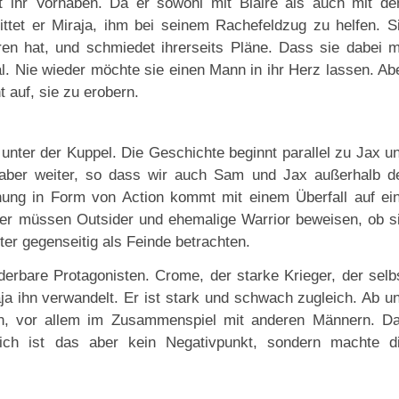
t ihr Vorhaben. Da er sowohl mit Blaire als auch mit d
ttet er Miraja, ihm bei seinem Rachefeldzug zu helfen. S
ieren hat, und schmiedet ihrerseits Pläne. Dass sie dabei m
al. Nie wieder möchte sie einen Mann in ihr Herz lassen. Ab
t auf, sie zu erobern.
unter der Kuppel. Die Geschichte beginnt parallel zu Jax u
aber weiter, so dass wir auch Sam und Jax außerhalb d
ung in Form von Action kommt mit einem Überfall auf ei
ier müssen Outsider und ehemalige Warrior beweisen, ob s
er gegenseitig als Feinde betrachten.
erbare Protagonisten. Crome, der starke Krieger, der selb
ja
ihn verwandelt. Er ist stark und schwach zugleich. Ab u
en, vor allem im Zusammenspiel mit anderen Männern. D
h ist das aber kein Negativpunkt, sondern machte d