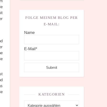
em
ie
it
FOLGE MEINEM BLOG PER
er
E-MAIL:
Name
nd
er
E-Mail*
ne
ie
st
nd
as
ie
KATEGORIEN
Kategorien