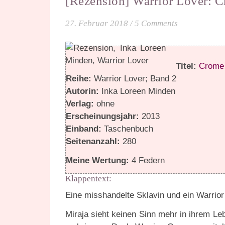
[Rezension] Warrior Lover: 
27. Februar 2018
/
5 Comments
Titel:
Crome
Reihe:
Warrior Lover; Band 2
Autorin:
Inka Loreen Minden
Verlag:
ohne
Erscheinungsjahr:
2013
Einband:
Taschenbuch
Seitenanzahl:
280
Meine Wertung:
4 Federn
Klappentext:
Eine misshandelte Sklavin und ein Warrio
Miraja sieht keinen Sinn mehr in ihrem Leb