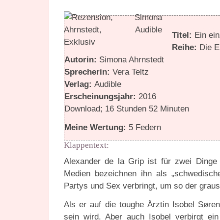
Titel:
Ein ei
Reihe:
Die E
Autorin:
Simona Ahrnstedt
Sprecherin:
Vera Teltz
Verlag:
Audible
Erscheinungsjahr:
2016
Download; 16 Stunden 52 Minuten
Meine Wertung:
5 Federn
Klappentext:
Alexander de la Grip ist für zwei Ding
Medien bezeichnen ihn als „schwedische
Partys und Sex verbringt, um so der gra
Als er auf die toughe Ärztin Isobel Søren
sein wird. Aber auch Isobel verbirgt ei