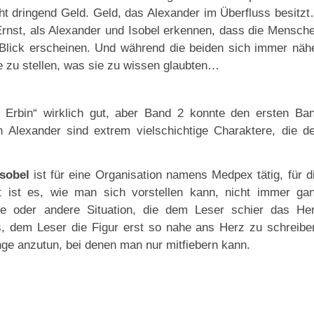
cht dringend Geld. Geld, das Alexander im Überfluss besitz
 Ernst, als Alexander und Isobel erkennen, dass die Mensch
 Blick erscheinen. Und während die beiden sich immer näh
e zu stellen, was sie zu wissen glaubten…
e Erbin“ wirklich gut, aber Band 2 konnte den ersten Ba
 Alexander sind extrem vielschichtige Charaktere, die d
Isobel
ist für eine Organisation namens Medpex tätig, für d
rt ist es, wie man sich vorstellen kann, nicht immer ga
ine oder andere Situation, die dem Leser schier das He
 es, dem Leser die Figur erst so nahe ans Herz zu schreibe
nge anzutun, bei denen man nur mitfiebern kann.