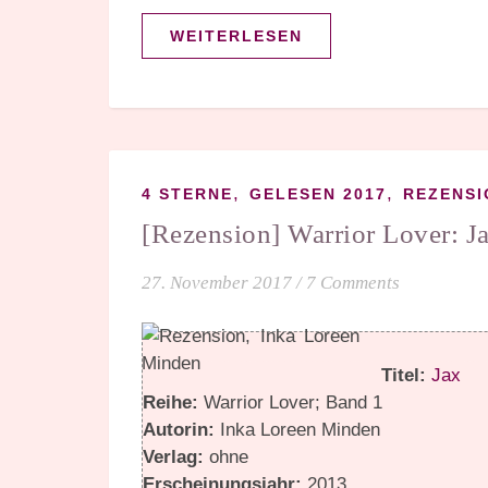
WEITERLESEN
,
,
4 STERNE
GELESEN 2017
REZENSI
[Rezension] Warrior Lover: J
27. November 2017
/
7 Comments
Titel:
Jax
Reihe:
Warrior Lover; Band 1
Autorin:
Inka Loreen Minden
Verlag:
ohne
Erscheinungsjahr:
2013