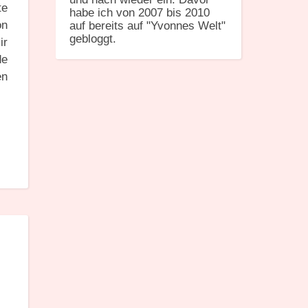
te
habe ich von 2007 bis 2010
on
auf bereits auf "Yvonnes Welt"
gebloggt.
ir
de
en