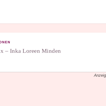
ONEN
ax – Inka Loreen Minden
Anzei