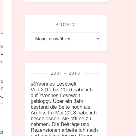
ARCHIV
Archiv
om
 –
en
2007 – 2016
ie
in
Von 2011 bis 2016 habe ich
auf Yvonnes Lesewelt
x,
gebloggt. Über ein Jahr
er
bestand die Seite noch als
Archiv. Im Mai 2018 habe ich
beschlossen, sie offline zu
nehmen. Die Beiträge und
Rezensionen arbeite ich nach
ei
und nach wieder ein. Davor