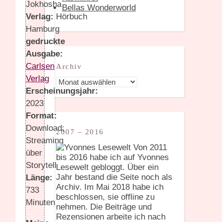
Jokhosha
Bellas Wonderworld
Verlag:
Hörbuch
Hamburg
gedruckte
Ausgabe:
Carlsen
Archiv
Verlag
Archiv
Erscheinungsjahr:
2023
Format:
Download;
2007 – 2016
Streaming
Von 2011
über
bis 2016 habe ich auf Yvonnes
Storytell
Lesewelt gebloggt. Über ein
Jahr bestand die Seite noch als
Länge:
Archiv. Im Mai 2018 habe ich
733
beschlossen, sie offline zu
Minuten
nehmen. Die Beiträge und
Rezensionen arbeite ich nach