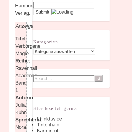
Anzeige
Titel:
Kategorien
Verborgene
Kategorien
Magie
Reihe:
Ravenhall
Academy;
Band
1
Autorin:
Julia
Hier lese ich gerne:
Kuhn
tthinkttwice
Sprecherin:
Tintenhain
Nora
Karminrot