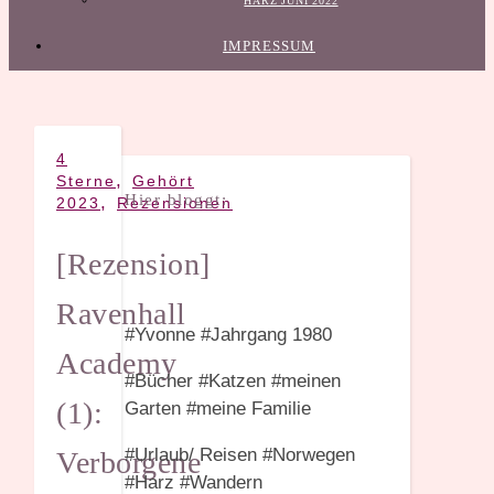
HARZ JUNI 2022
IMPRESSUM
4
,
Sterne
Gehört
Hier bloggt:
,
2023
Rezensionen
[Rezension]
Ravenhall
#Yvonne #Jahrgang 1980
Academy
#Bücher #Katzen #meinen
(1):
Garten #meine Familie
#Urlaub/ Reisen #Norwegen
Verborgene
#Harz #Wandern