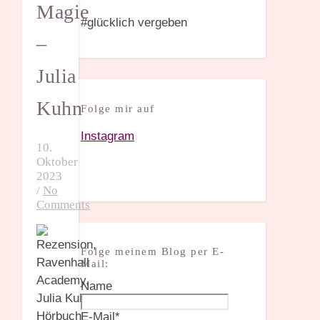
Magie
#glücklich vergeben
–
Julia
Kuhn
Folge mir auf
Instagram
10.
Oktober
2023
/
No
Comments
Folge meinem Blog per E-
Mail:
Name
E-Mail*