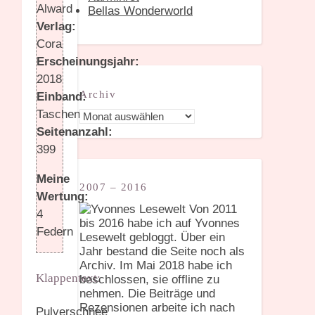
Alward
Bellas Wonderworld
Verlag:
Cora
Erscheinungsjahr:
2018
Archiv
Einband:
Taschenbuch
Archiv
Seitenanzahl:
399
Meine
2007 – 2016
Wertung:
Von 2011
4
bis 2016 habe ich auf Yvonnes
Federn
Lesewelt gebloggt. Über ein
Jahr bestand die Seite noch als
Archiv. Im Mai 2018 habe ich
Klappentext:
beschlossen, sie offline zu
nehmen. Die Beiträge und
Rezensionen arbeite ich nach
Pulverschnee