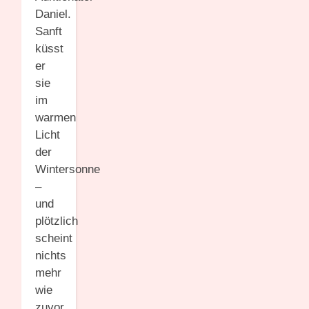
Daniel.
Sanft
küsst
er
sie
im
warmen
Licht
der
Wintersonne
–
und
plötzlich
scheint
nichts
mehr
wie
zuvor