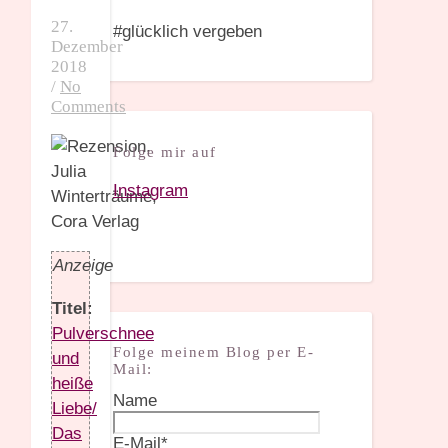
27.
#glücklich vergeben
Dezember
2018
/
No
Comments
Folge mir auf
Instagram
Anzeige
Titel:
Pulverschnee
Folge meinem Blog per E-
und
Mail:
heiße
Name
Liebe/
Das
E-Mail*