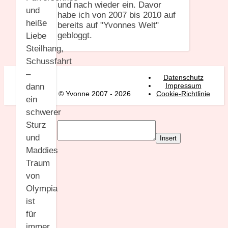
und nach wieder ein. Davor
und
habe ich von 2007 bis 2010 auf
heiße
bereits auf "Yvonnes Welt"
gebloggt.
Liebe
Steilhang,
Schussfahrt
–
Datenschutz
Impressum
dann
© Yvonne 2007 - 2026
Cookie-Richtlinie
ein
schwerer
Sturz
und
Insert
Maddies
Traum
von
Olympia
ist
für
immer