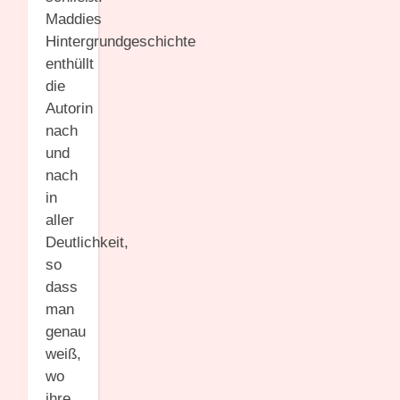
Maddies
Hintergrundgeschichte
enthüllt
die
Autorin
nach
und
nach
in
aller
Deutlichkeit,
so
dass
man
genau
weiß,
wo
ihre