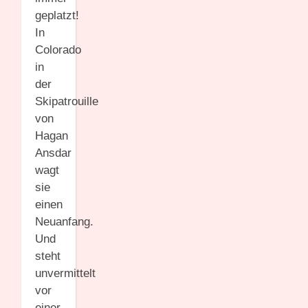
geplatzt!
In
Colorado
in
der
Skipatrouille
von
Hagan
Ansdar
wagt
sie
einen
Neuanfang.
Und
steht
unvermittelt
vor
einer