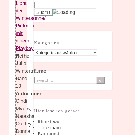
Licht
der
Wintersonne/
Picknick
mit
einem
Kategorien
Playboy
Kategorien
Reihe:
Julia
Winterträume
Band
13
Autorinnen:
Cindi
Myers,
Hier lese ich gerne:
Natasha
tthinkttwice
Oakley,
Tintenhain
Donna
Karminrot