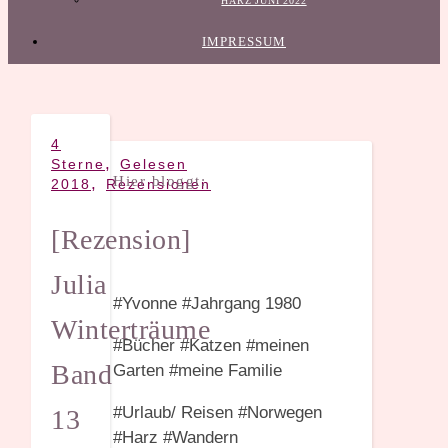
HARZ JUNI 2022
IMPRESSUM
4
,
Sterne
Gelesen
Hier bloggt:
,
2018
Rezensionen
[Rezension]
Julia
#Yvonne #Jahrgang 1980
Winterträume
#Bücher #Katzen #meinen
Band
Garten #meine Familie
#Urlaub/ Reisen #Norwegen
13
#Harz #Wandern