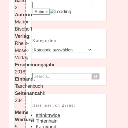
Band
2
Autorin:
Marion
Bischoff
Verlag:
Kategorien
Rhein-
Kategorien
Mosel-
Verlag
Erscheinungsjahr:
2018
Einband:
Taschenbuch
Seitenanzahl:
234
Hier lese ich gerne:
Meine
tthinkttwice
Wertung:
Tintenhain
Karminrot
5