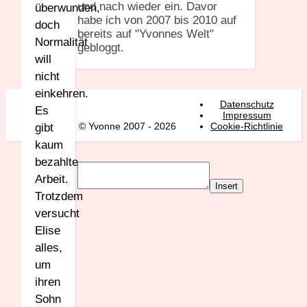
und nach wieder ein. Davor
überwunden,
habe ich von 2007 bis 2010 auf
doch
bereits auf "Yvonnes Welt"
Normalität
gebloggt.
will
nicht
einkehren.
Datenschutz
Es
Impressum
© Yvonne 2007 - 2026
Cookie-Richtlinie
gibt
kaum
bezahlte
Arbeit.
Insert
Trotzdem
versucht
Elise
alles,
um
ihren
Sohn