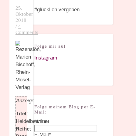
25.
#glücklich vergeben
Oktober
2018
/
4
Comments
Folge mir auf
Instagram
Anzeige
Folge meinem Blog per E-
Mail:
Titel:
Heidelbeerfrau
Name
Reihe:
E-Mail*