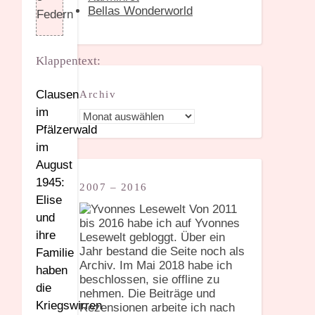
Bellas Wonderworld
Federn
Klappentext:
Clausen
Archiv
im
Archiv
Pfälzerwald
im
August
1945:
2007 – 2016
Elise
Von 2011
und
bis 2016 habe ich auf Yvonnes
ihre
Lesewelt gebloggt. Über ein
Jahr bestand die Seite noch als
Familie
Archiv. Im Mai 2018 habe ich
haben
beschlossen, sie offline zu
die
nehmen. Die Beiträge und
Kriegswirren
Rezensionen arbeite ich nach