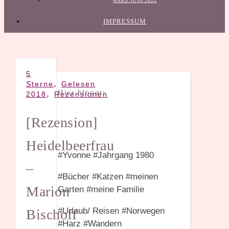
HARZ JUNI 2022
IMPRESSUM
5
,
Sterne
Gelesen
Hier bloggt:
,
2018
Rezensionen
[Rezension]
Heidelbeerfrau
#Yvonne #Jahrgang 1980
–
#Bücher #Katzen #meinen
Marion
Garten #meine Familie
#Urlaub/ Reisen #Norwegen
Bischoff
#Harz #Wandern