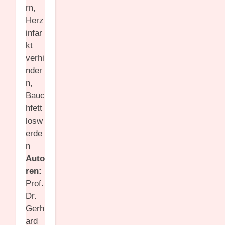
rn,
Herz
infar
kt
verhi
nder
n,
Bauc
hfett
losw
erde
n
Auto
ren:
Prof.
Dr.
Gerh
ard