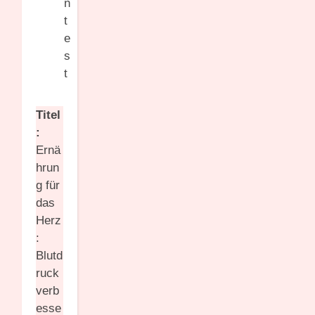
Titel
:
Ernä
hrun
g für
das
Herz
:
Blutd
ruck
verb
esse