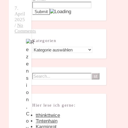
7.
April
2025
/
No
Comments
Kategorien
Kategorien
Hier lese ich gerne:
tthinkttwice
Tintenhain
Karminrot