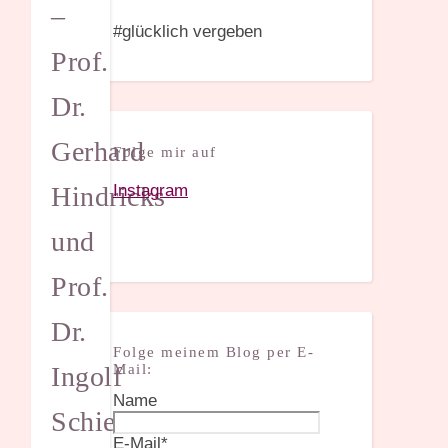
–
#glücklich vergeben
Prof.
Dr.
Gerhard
Folge mir auf
Instagram
Hindricks
und
Prof.
Dr.
Folge meinem Blog per E-
Ingolf
Mail:
Name
Schiefke
E-Mail*