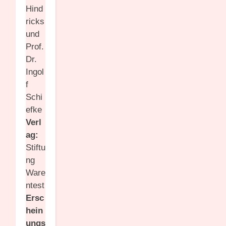
Hind
ricks
und
Prof.
Dr.
Ingol
f
Schi
efke
Verl
ag:
Stiftu
ng
Ware
ntest
Ersc
hein
ungs