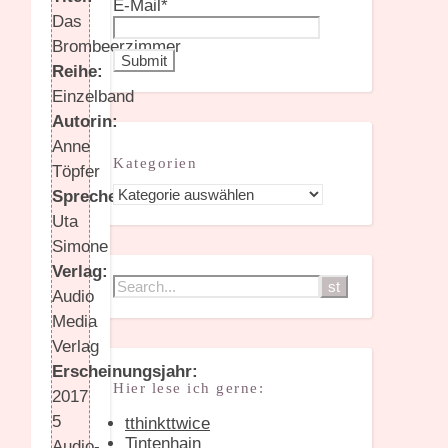
E-Mail*
Das
Brombeerzimmer
Reihe:
Einzelband
Autorin:
Anne
Kategorien
Töpfer
Kategorien
Sprecherin:
Uta
Simone
Verlag:
Audio
Media
Verlag
Erscheinungsjahr:
Hier lese ich gerne:
2017
5
tthinkttwice
Tintenhain
Audio-