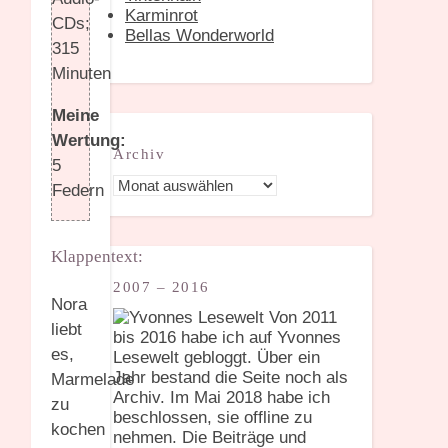
Karminrot
CDs;
Bellas Wonderworld
315
Minuten
Meine
Wertung:
Archiv
5
Archiv
Federn
Klappentext:
2007 – 2016
Nora
Von 2011
liebt
bis 2016 habe ich auf Yvonnes
es,
Lesewelt gebloggt. Über ein
Jahr bestand die Seite noch als
Marmelade
Archiv. Im Mai 2018 habe ich
zu
beschlossen, sie offline zu
kochen
nehmen. Die Beiträge und