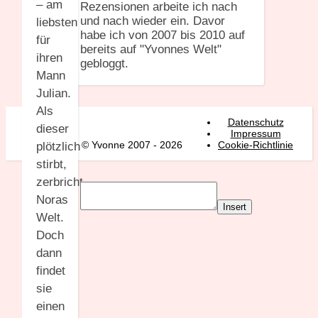
– am
Rezensionen arbeite ich nach
und nach wieder ein. Davor
liebsten
habe ich von 2007 bis 2010 auf
für
bereits auf "Yvonnes Welt"
ihren
gebloggt.
Mann
Julian.
Als
Datenschutz
dieser
Impressum
© Yvonne 2007 - 2026
Cookie-Richtlinie
plötzlich
stirbt,
zerbricht
Noras
Insert
Welt.
Doch
dann
findet
sie
einen