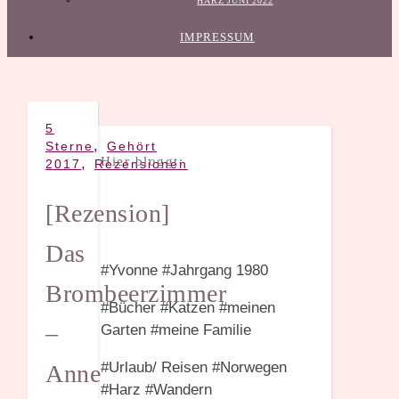
HARZ JUNI 2022
IMPRESSUM
5
,
Sterne
Gehört
Hier bloggt:
,
2017
Rezensionen
[Rezension]
Das
#Yvonne #Jahrgang 1980
Brombeerzimmer
#Bücher #Katzen #meinen
–
Garten #meine Familie
#Urlaub/ Reisen #Norwegen
Anne
#Harz #Wandern