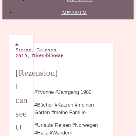
HARZ JUNI 2022
IMPRESSUM
4
,
Sterne
Gelesen
Hier bloggt:
,
2019
Rezensionen
[Rezension]
I
#Yvonne #Jahrgang 1980
can
#Bücher #Katzen #meinen
see
Garten #meine Familie
#Urlaub/ Reisen #Norwegen
U
#Harz #Wandern