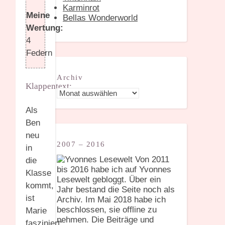
Karminrot
Meine
Bellas Wonderworld
Wertung:
4
Federn
Archiv
Klappentext:
Archiv
Als
Ben
neu
2007 – 2016
in
Von 2011
die
bis 2016 habe ich auf Yvonnes
Klasse
Lesewelt gebloggt. Über ein
kommt,
Jahr bestand die Seite noch als
ist
Archiv. Im Mai 2018 habe ich
beschlossen, sie offline zu
Marie
nehmen. Die Beiträge und
fasziniert: