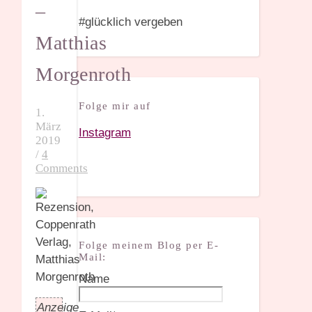
–
#glücklich vergeben
Matthias
Morgenroth
Folge mir auf
1.
März
Instagram
2019
/
4
Comments
Folge meinem Blog per E-
Mail:
Name
Anzeige