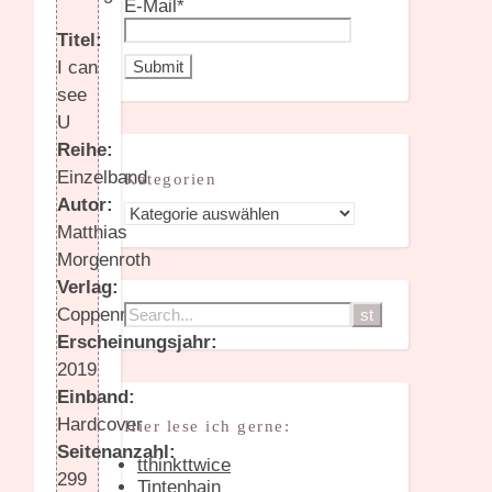
E-Mail*
Titel:
I can
see
U
Reihe:
Einzelband
Kategorien
Autor:
Kategorien
Matthias
Morgenroth
Verlag:
Coppenrath
Erscheinungsjahr:
2019
Einband:
Hardcover
Hier lese ich gerne:
Seitenanzahl:
tthinkttwice
299
Tintenhain