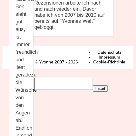
Rezensionen arbeite ich nach
Ben
und nach wieder ein. Davor
sieht
habe ich von 2007 bis 2010 auf
bereits auf "Yvonnes Welt"
gut
gebloggt.
aus,
ist
immer
freundlich
Datenschutz
Impressum
und
© Yvonne 2007 - 2026
Cookie-Richtlinie
liest
geradezu
die
Insert
Wünsche
von
den
Augen
ab.
Endlich
jemand,