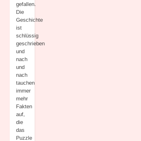
gefallen.
Die
Geschichte
ist
schlüssig
geschrieben
und
nach
und
nach
tauchen
immer
mehr
Fakten
auf,
die
das
Puzzle