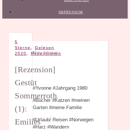
HARZ JUNI 2022
IMPRESSUM
5
,
Sterne
Gelesen
Hier bloggt:
,
2020
Rezensionen
[Rezension]
Gestüt
#Yvonne #Jahrgang 1980
Sommerroth
#Bücher #Katzen #meinen
(1):
Garten #meine Familie
#Urlaub/ Reisen #Norwegen
Emilies
#Harz #Wandern