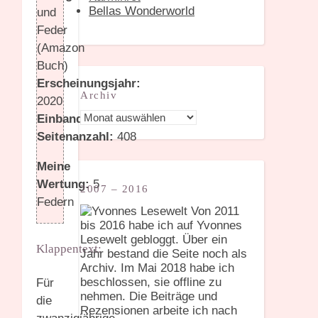
Bellas Wonderworld
und
Feder
(Amazon
Buch)
Erscheinungsjahr:
Archiv
2020
Archiv
Einband:
Taschenbuch
Seitenanzahl:
408
Meine
Wertung:
5
2007 – 2016
Federn
Von 2011
bis 2016 habe ich auf Yvonnes
Lesewelt gebloggt. Über ein
Klappentext:
Jahr bestand die Seite noch als
Archiv. Im Mai 2018 habe ich
beschlossen, sie offline zu
Für
nehmen. Die Beiträge und
die
Rezensionen arbeite ich nach