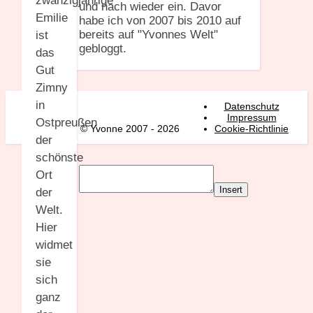
zwanzigjährige
und nach wieder ein. Davor
Emilie
habe ich von 2007 bis 2010 auf
bereits auf "Yvonnes Welt"
ist
gebloggt.
das
Gut
Zimny
in
Datenschutz
Impressum
Ostpreußen
© Yvonne 2007 - 2026
Cookie-Richtlinie
der
schönste
Ort
Insert
der
Welt.
Hier
widmet
sie
sich
ganz