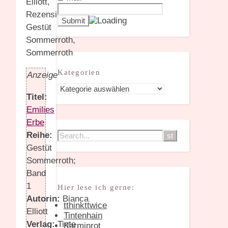
Kategorien
Anzeige
Kategorien
Titel:
Emilies
Erbe
Reihe:
Gestüt
Sommerroth;
Band
1
Hier lese ich gerne:
Autorin:
Bianca
tthinkttwice
Elliott
Tintenhain
Verlag:
Tinte
Karminrot