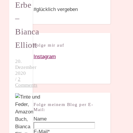
Erbe
#glücklich vergeben
–
Bianca
Elliott
Folge mir auf
Instagram
20.
Dezember
2020
/
2
Comments
Folge meinem Blog per E-
Mail:
Name
E-Mail*