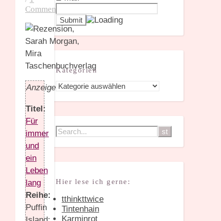
Comment
Kategorien
Kategorien
Anzeige
Titel:
Für
immer
und
ein
Leben
Hier lese ich gerne:
lang
Reihe:
tthinkttwice
Puffin
Tintenhain
Karminrot
Island;