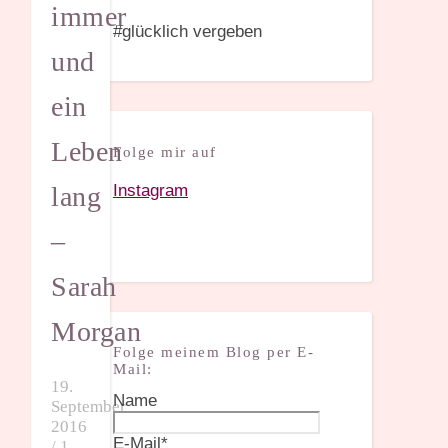
immer
#glücklich vergeben
und
ein
Leben
Folge mir auf
Instagram
lang
–
Sarah
Morgan
Folge meinem Blog per E-
Mail:
19.
Name
September
2016
E-Mail*
/
1