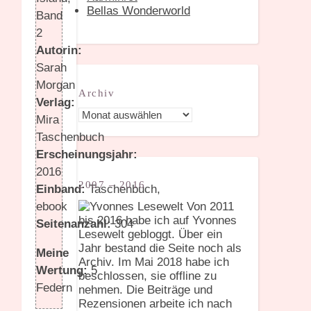
Bellas Wonderworld
Band
2
Autorin:
Sarah
Morgan
Archiv
Verlag:
Archiv
Mira
Taschenbuch
Erscheinungsjahr:
2016
2007 – 2016
Einband:
Taschenbuch,
Von 2011
ebook
bis 2016 habe ich auf Yvonnes
Seitenanzahl:
304
Lesewelt gebloggt. Über ein
Jahr bestand die Seite noch als
Meine
Archiv. Im Mai 2018 habe ich
Wertung:
5
beschlossen, sie offline zu
Federn
nehmen. Die Beiträge und
Rezensionen arbeite ich nach