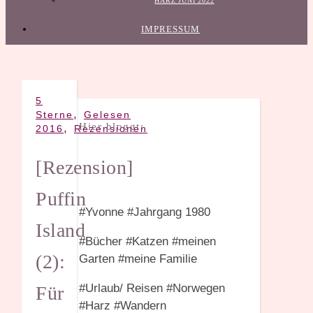
HARZ JUNI 2022
IMPRESSUM
5
,
Sterne
Gelesen
Hier bloggt:
,
2016
Rezensionen
[Rezension]
Puffin
#Yvonne #Jahrgang 1980
Island
#Bücher #Katzen #meinen
(2):
Garten #meine Familie
#Urlaub/ Reisen #Norwegen
Für
#Harz #Wandern