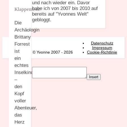
und nach wieder ein. Davor
habe ich von 2007 bis 2010 auf
Klappentext:
bereits auf "Yvonnes Welt"
gebloggt.
Die
Archäologin
Brittany
Datenschutz
Forrest
Impressum
ist
© Yvonne 2007 - 2026
Cookie-Richtlinie
ein
echtes
Inselkind
Insert
–
den
Kopf
voller
Abenteuer,
das
Herz