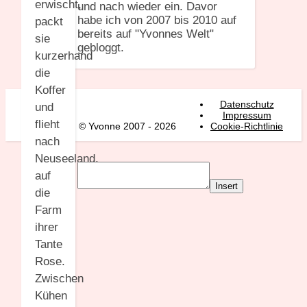
erwischt,
und nach wieder ein. Davor
habe ich von 2007 bis 2010 auf
packt
bereits auf "Yvonnes Welt"
sie
gebloggt.
kurzerhand
die
Koffer
Datenschutz
und
Impressum
flieht
© Yvonne 2007 - 2026
Cookie-Richtlinie
nach
Neuseeland,
auf
Insert
die
Farm
ihrer
Tante
Rose.
Zwischen
Kühen