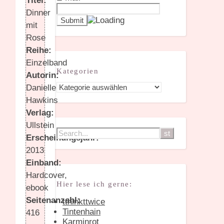
Titel:
Dinner
mit
Rose
Reihe:
Einzelband
Kategorien
Autorin:
Kategorien
Danielle
Hawkins
Verlag:
Ullstein
Erscheinungsjahr:
2013
Einband:
Hardcover,
Hier lese ich gerne:
ebook
Seitenanzahl:
tthinkttwice
Tintenhain
416
Karminrot