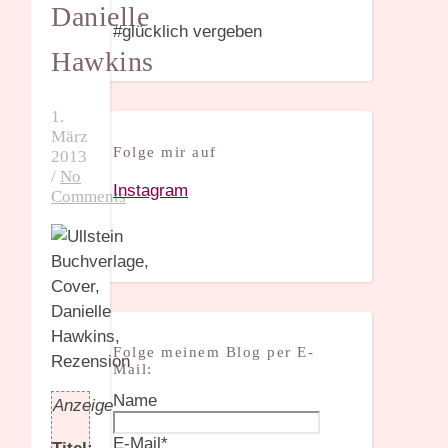
Danielle
#glücklich vergeben
Hawkins
1.
März
Folge mir auf
2013
/
No
Instagram
Comments
Folge meinem Blog per E-
Mail:
Name
Anzeige
E-Mail*