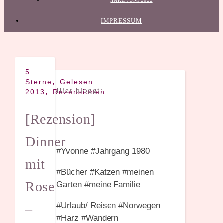
HARZ JUNI 2022
IMPRESSUM
5
,
Sterne
Gelesen
Hier bloggt:
,
2013
Rezensionen
[Rezension]
Dinner
#Yvonne #Jahrgang 1980
mit
#Bücher #Katzen #meinen
Rose
Garten #meine Familie
#Urlaub/ Reisen #Norwegen
–
#Harz #Wandern