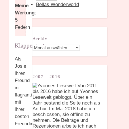
Bellas Wonderworld
Meine
Wertung:
5
Federn
Archiv
Klappentext:
Archiv
Als
Josie
ihren
2007 – 2016
Freund
Von 2011
in
bis 2016 habe ich auf Yvonnes
flagranti
Lesewelt gebloggt. Über ein
mit
Jahr bestand die Seite noch als
Archiv. Im Mai 2018 habe ich
ihrer
beschlossen, sie offline zu
besten
nehmen. Die Beiträge und
Freundin
Rezensionen arbeite ich nach