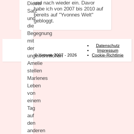
und nach wieder ein. Davor
Dieser
habe ich von 2007 bis 2010 auf
Satz
bereits auf "Yvonnes Welt"
und
gebloggt.
die
Begegnung
mit
Datenschutz
der
Impressum
© Yvonne 2007 - 2026
Cookie-Richtlinie
ungewöhnlichen
Amelie
stellen
Marlenes
Leben
von
einem
Tag
auf
den
anderen