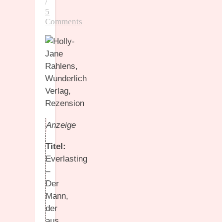
/
5
Comments
Anzeige
Titel:
Everlasting
–
Der
Mann,
der
aus