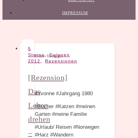
HARZ JUNI 2022
IMPRESSUM
5
,
Sterne
Gelesen
Hier bloggt:
,
2012
Rezensionen
[Rezension]
Das
#Yvonne #Jahrgang 1980
Leben
#Bücher #Katzen #meinen
Garten #meine Familie
drehen
#Urlaub/ Reisen #Norwegen
–
#Harz #Wandern