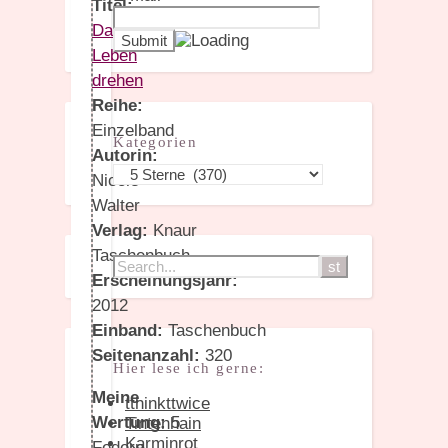
Titel:
Das
Leben
drehen
Reihe:
Einzelband
Kategorien
Autorin:
Kategorien
Nicole
Walter
Verlag:
Knaur
Taschenbuch
Erscheinungsjahr:
2012
Einband:
Taschenbuch
Seitenanzahl:
320
Hier lese ich gerne:
Meine
tthinkttwice
Wertung:
5
Tintenhain
Karminrot
Federn