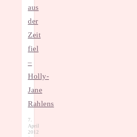
aus
der
Zeit
fiel
–
Holly-
Jane
Rahlens
7.
April
2012