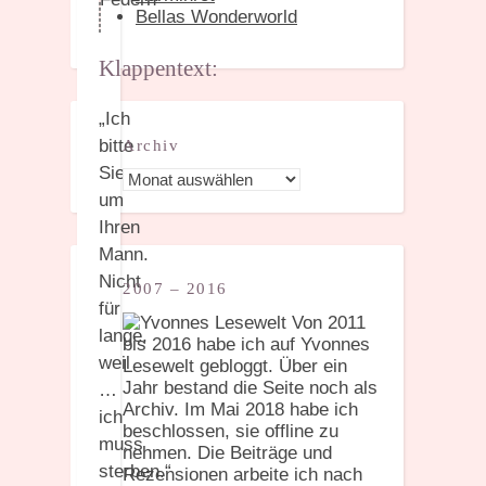
Bellas Wonderworld
Klappentext:
„Ich
bitte
Archiv
Sie
Archiv
um
Ihren
Mann.
Nicht
2007 – 2016
für
Von 2011
lange,
bis 2016 habe ich auf Yvonnes
weil
Lesewelt gebloggt. Über ein
Jahr bestand die Seite noch als
…
Archiv. Im Mai 2018 habe ich
ich
beschlossen, sie offline zu
muss
nehmen. Die Beiträge und
sterben.“
Rezensionen arbeite ich nach