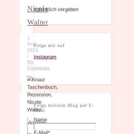
Nicole
#glücklich vergeben
Walter
1.
Juni
Folge mir auf
2012
/
Instagram
No
Comments
Folge meinem Blog per E-
Mail:
Name
Anzeige
E-Mail*