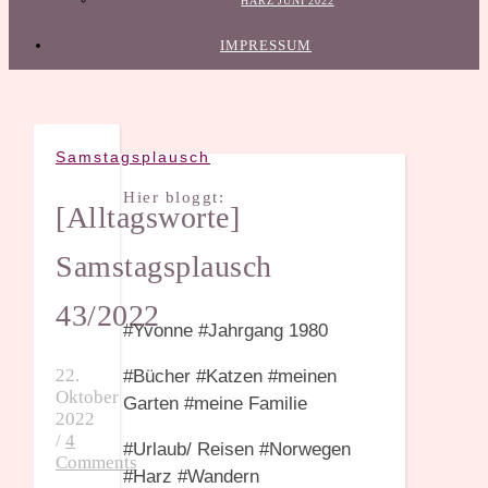
HARZ JUNI 2022
IMPRESSUM
Samstagsplausch
Hier bloggt:
[Alltagsworte]
Samstagsplausch
43/2022
#Yvonne #Jahrgang 1980
22.
#Bücher #Katzen #meinen
Oktober
Garten #meine Familie
2022
/
4
#Urlaub/ Reisen #Norwegen
Comments
#Harz #Wandern