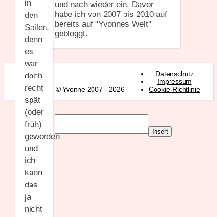
in
und nach wieder ein. Davor
habe ich von 2007 bis 2010 auf
den
bereits auf "Yvonnes Welt"
Seilen,
gebloggt.
denn
es
war
Datenschutz
doch
Impressum
recht
© Yvonne 2007 - 2026
Cookie-Richtlinie
spät
(oder
früh)
Insert
geworden
und
ich
kann
das
ja
nicht