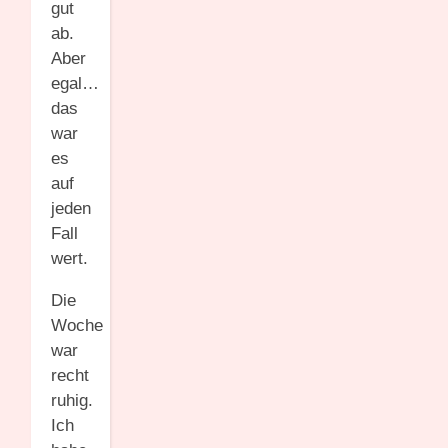
gut
ab.
Aber
egal…
das
war
es
auf
jeden
Fall
wert.
Die
Woche
war
recht
ruhig.
Ich