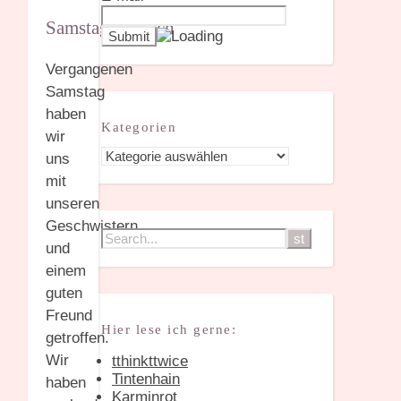
Samstagsplausch
Vergangenen
Samstag
haben
Kategorien
wir
Kategorien
uns
mit
unseren
Geschwistern
und
einem
guten
Freund
Hier lese ich gerne:
getroffen.
Wir
tthinkttwice
Tintenhain
haben
Karminrot