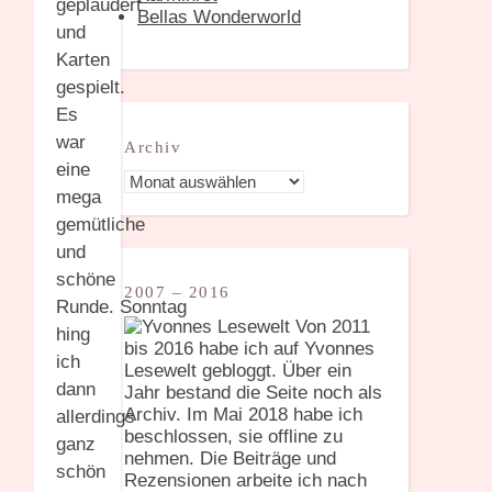
geplaudert
Bellas Wonderworld
und
Karten
gespielt.
Es
war
Archiv
eine
Archiv
mega
gemütliche
und
schöne
2007 – 2016
Runde. Sonntag
Von 2011
hing
bis 2016 habe ich auf Yvonnes
ich
Lesewelt gebloggt. Über ein
dann
Jahr bestand die Seite noch als
Archiv. Im Mai 2018 habe ich
allerdings
beschlossen, sie offline zu
ganz
nehmen. Die Beiträge und
schön
Rezensionen arbeite ich nach