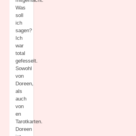
mitgemacht.
Was
soll
ich
sagen?
Ich
war
total
gefesselt.
Sowohl
von
Doreen,
als
auch
von
en
Tarotkarten.
Doreen