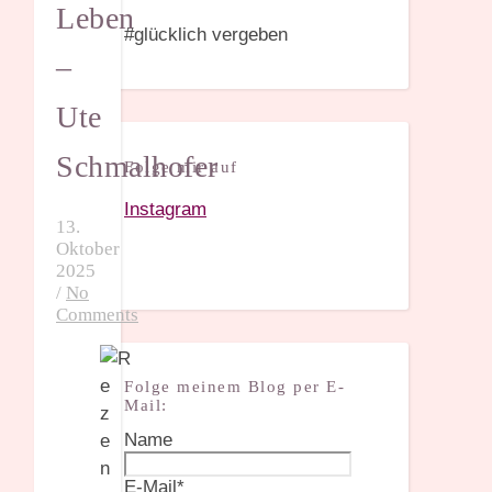
Leben
#glücklich vergeben
–
Ute
Schmalhofer
Folge mir auf
Instagram
13.
Oktober
2025
/
No
Comments
Folge meinem Blog per E-
Mail:
Name
E-Mail*