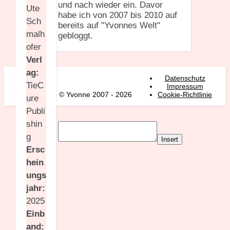
und nach wieder ein. Davor
Ute
habe ich von 2007 bis 2010 auf
Sch
bereits auf "Yvonnes Welt"
malh
gebloggt.
ofer
Verl
ag:
Datenschutz
TieC
Impressum
© Yvonne 2007 - 2026
Cookie-Richtlinie
ure
Publi
shin
g
Insert
Ersc
hein
ungs
jahr:
2025
Einb
and: