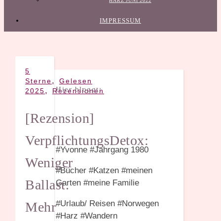
HARZ JUNI 2022
IMPRESSUM
5
,
Sterne
Gelesen
Hier bloggt:
,
2025
Rezensionen
[Rezension]
VerpflichtungsDetox:
#Yvonne #Jahrgang 1980
Weniger
#Bücher #Katzen #meinen
Ballast.
Garten #meine Familie
#Urlaub/ Reisen #Norwegen
Mehr
#Harz #Wandern