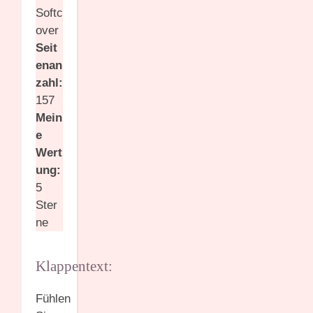
Softc
over
Seit
enan
zahl:
157
Mein
e
Wert
ung:
5
Ster
ne
Klappentext:
Fühlen