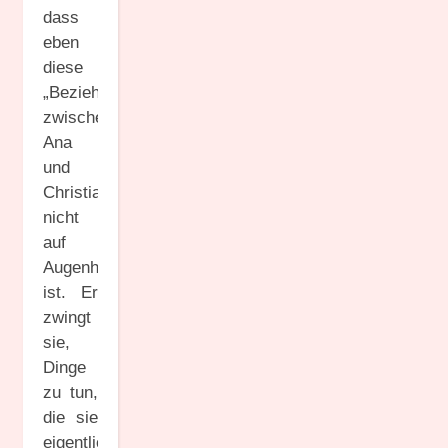
dass
eben
diese
„Beziehung“
zwischen
Ana
und
Christian
nicht
auf
Augenhöhe
ist. Er
zwingt
sie,
Dinge
zu tun,
die sie
eigentlich