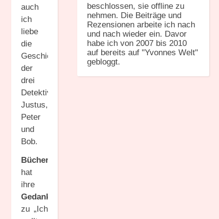
beschlossen, sie offline zu
auch
nehmen. Die Beiträge und
ich
Rezensionen arbeite ich nach
liebe
und nach wieder ein. Davor
habe ich von 2007 bis 2010
die
auf bereits auf "Yvonnes Welt"
Geschichten
gebloggt.
der
drei
Detektive
Justus,
Peter
und
Bob.
Bücherquatsch
hat
ihre
Gedanken
zu „Ich