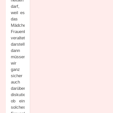
heißen
darf,
weil es
das
Mädchen-/
Frauenbild
veraltet
darstellt,
dann
müssen
wir
ganz
sicher
auch
darüber
diskutieren,
ob ein
solches