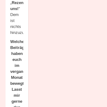
„
Rezensiert
uns!
“
Dem
ist
nichts
hinzuzufügen.
Welche
Beiträge
haben
euch
im
vergangenen
Monat
bewegt?
Lasst
mir
gerne