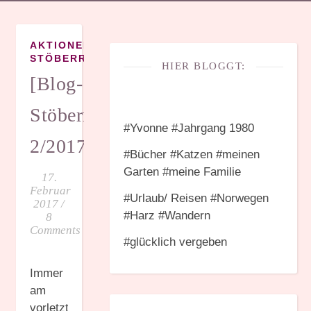
,
AKTIONEN
BLOG-
STÖBERRUNDE
HIER BLOGGT:
[Blog-
Stöberrunde]
#Yvonne #Jahrgang 1980
2/2017
#Bücher #Katzen #meinen
Garten #meine Familie
17.
Februar
#Urlaub/ Reisen #Norwegen
2017
/
#Harz #Wandern
8
Comments
#glücklich vergeben
Immer
am
vorletzten