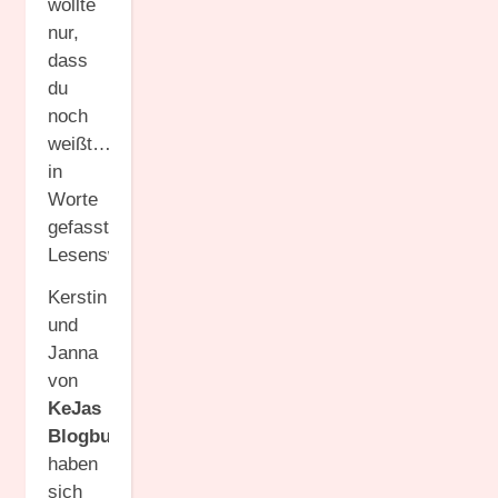
wollte
nur,
dass
du
noch
weißt…“
in
Worte
gefasst.
Lesenswert.
Kerstin
und
Janna
von
KeJas
Blogbuch
haben
sich