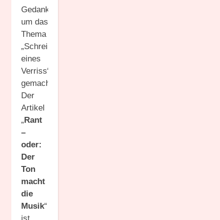
Gedanken
um das
Thema
„Schreiben
eines
Verriss“
gemacht.
Der
Artikel
„
Rant
–
oder:
Der
Ton
macht
die
Musik
“
ist