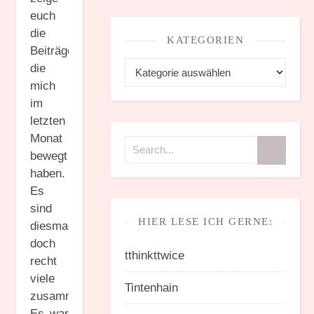
euch
die
KATEGORIEN
Beiträge,
Kategorien
die
mich
im
letzten
Monat
bewegt
haben.
Es
sind
HIER LESE ICH GERNE:
diesmal
doch
tthinkttwice
recht
viele
Tintenhain
zusammengekommen.
Es war