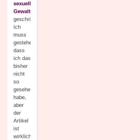
sexuelle
Gewalt
“
geschrieben.
Ich
muss
gestehen,
dass
ich das
bisher
nicht
so
gesehen
habe,
aber
der
Artikel
ist
wirklich