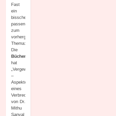
Fast
ein
bisschen
passend
zum
vorhergehenden
Thema:
Die
Bücherkrähe
hat
„Vergewaltigung
–
Aspekte
eines
Verbrechens“
von Dr.
Mithu
Sanyal