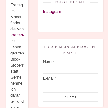
FOLGE MIR AUF
Freitag
im
Instagram
Monat
findet
die von
Weltenwanderer
ins
Leben
FOLGE MEINEM BLOG PER
gerufene
E-MAIL:
Blog-
Name
Stöberrunde
statt.
Gerne
E-Mail*
nehme
ich
daran
teil und
zeige