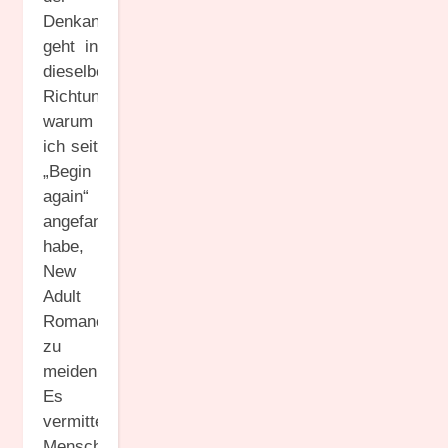
Denkanstoß
geht in
dieselbe
Richtung,
warum
ich seit
„Begin
again“
angefangen
habe,
New
Adult
Romane
zu
meiden.
Es
vermittelt
Menschen,