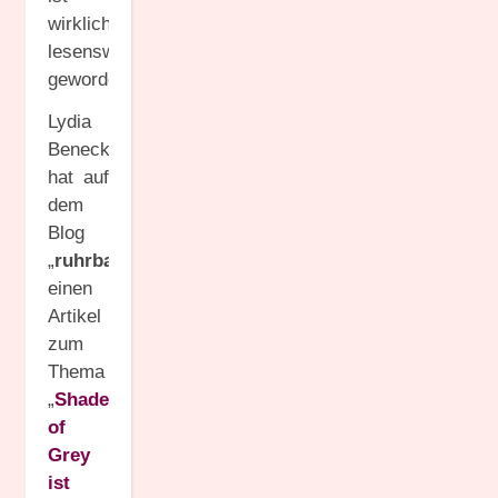
wirklich
lesenswert
geworden.
Lydia
Benecke
hat auf
dem
Blog
„
ruhrbarone
“
einen
Artikel
zum
Thema
„
Shades
of
Grey
ist