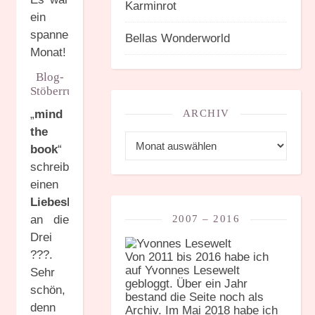
Karminrot
ein
spannender
Bellas Wonderworld
Monat!
Blog-
Stöberrunde
„
mind
ARCHIV
the
Archiv
book
“
schreibt
einen
Liebesbrief
an die
2007 – 2016
Drei
???.
Von 2011 bis 2016 habe ich
auf Yvonnes Lesewelt
Sehr
gebloggt. Über ein Jahr
schön,
bestand die Seite noch als
denn
Archiv. Im Mai 2018 habe ich