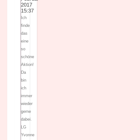
2017
15:37
Ich
finde
das
eine
so
schöne
Aktion!
Da
bin
ich
immer
wieder
gerne
dabei.
LG
Yvonne