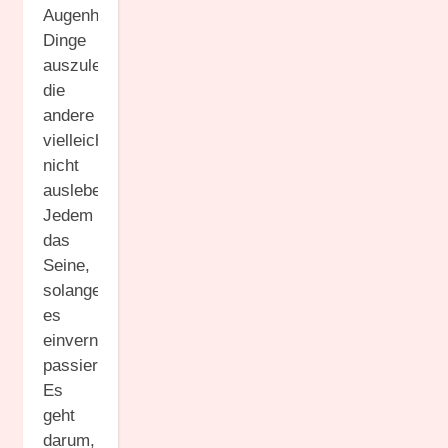
Augenhöhe
Dinge
auszuleben,
die
andere
vielleicht
nicht
ausleben.
Jedem
das
Seine,
solange
es
einvernehmlich
passiert.
Es
geht
darum,