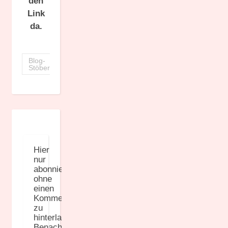
den
Link
da.
Blog-
Stöberrunde
Hier
nur
abonnieren,
ohne
einen
Kommentar
zu
hinterlassen:
Benachrichtige