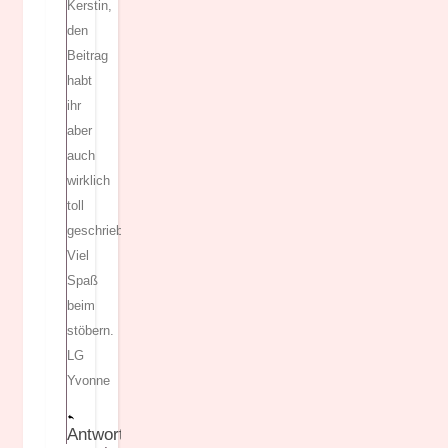
Kerstin,
den
Beitrag
habt
ihr
aber
auch
wirklich
toll
geschrieben!
Viel
Spaß
beim
stöbern.
LG
Yvonne
Antworten