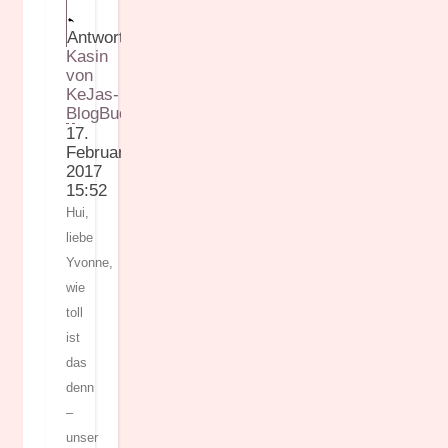
Antworten
Kasin
von
KeJas-
BlogBuch
17.
Februar
2017
15:52
Hui,
liebe
Yvonne,
wie
toll
ist
das
denn
–
unser