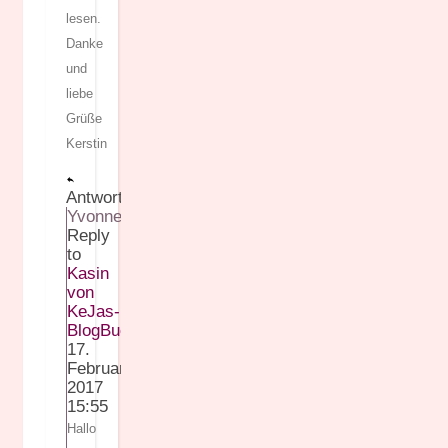
lesen.
Danke
und
liebe
Grüße
Kerstin
Antworten
Yvonne
Reply
to
Kasin
von
KeJas-
BlogBuch
17.
Februar
2017
15:55
Hallo