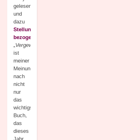
gelesen
und
dazu
Stellung
bezogen
.
„
Vergewaltigung
ist
meiner
Meinung
nach
nicht
nur
das
wichtigste
Buch,
das
dieses
Jahr