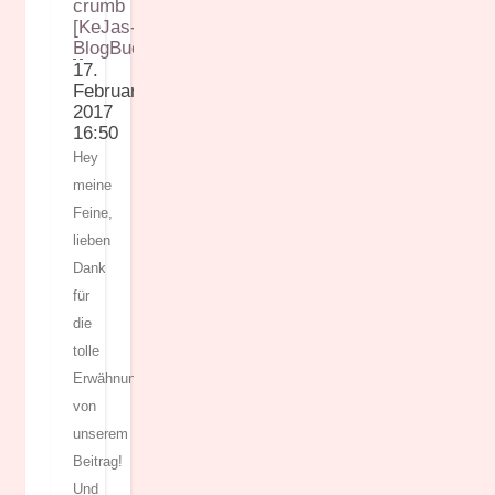
crumb
[KeJas-
BlogBuch]
17.
Februar
2017
16:50
Hey
meine
Feine,
lieben
Dank
für
die
tolle
Erwähnung
von
unserem
Beitrag!
Und