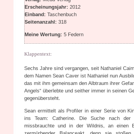
Erscheinungsjahr:
2012
Einband:
Taschenbuch
Seitenanzahl:
318
Meine Wertung:
5 Federn
Klappentext:
Sechs Jahre sind vergangen, seit Nathaniel Cai
dem Namen Sean Caver ist Nathaniel nun Ausbild
das mit ihm gemeinsam den Albtraum ihrer Gefan
Angels“ überlebte und seither immer in seinen Ge
gegenübersteht.
Sean ermittelt als Profiler in einer Serie von 
ins Team: Catherine. Die Suche nach der B
missbrauchte und in der Wildnis, an einen B
zermürbender Balanceakt, denn sie stoßen