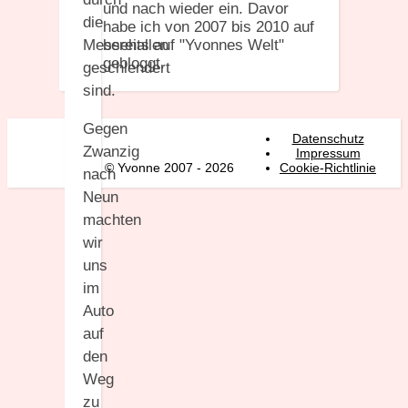
und nach wieder ein. Davor
die
habe ich von 2007 bis 2010 auf
bereits auf "Yvonnes Welt"
Messehallen
gebloggt.
geschlendert
sind.
Gegen
Datenschutz
Zwanzig
Impressum
© Yvonne 2007 - 2026
Cookie-Richtlinie
nach
Neun
machten
wir
uns
im
Auto
auf
den
Weg
zu