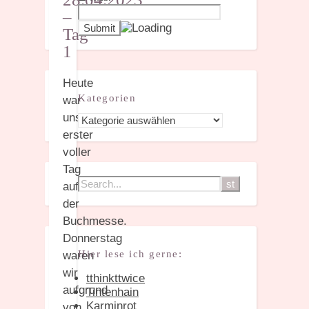
–
Tag
1
Heute
Kategorien
war
unser
Kategorien
erster
voller
Tag
auf
der
Buchmesse.
Donnerstag
Hier lese ich gerne:
waren
wir
tthinkttwice
aufgrund
Tintenhain
Karminrot
von