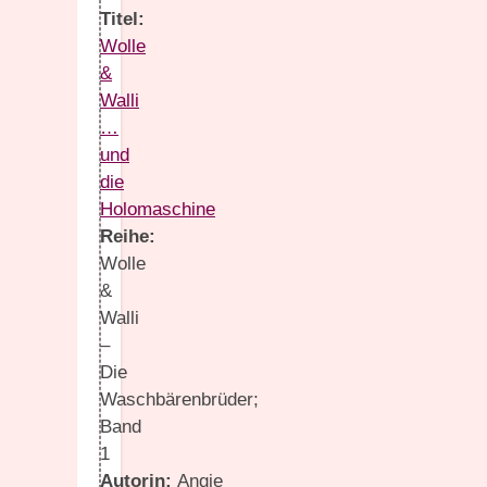
Titel:
Wolle
&
Walli
…
und
die
Holomaschine
Reihe:
Wolle
&
Walli
–
Die
Waschbärenbrüder;
Band
1
Autorin:
Angie