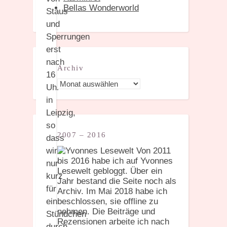
Bellas Wonderworld
Staus
und
Sperrungen
erst
nach
Archiv
16
Archiv
Uhr
in
Leipzig,
so
2007 – 2016
dass
Von 2011
wir
bis 2016 habe ich auf Yvonnes
nur
Lesewelt gebloggt. Über ein
kurz
Jahr bestand die Seite noch als
für
Archiv. Im Mai 2018 habe ich
beschlossen, sie offline zu
ein
nehmen. Die Beiträge und
Stündchen
Rezensionen arbeite ich nach
durch