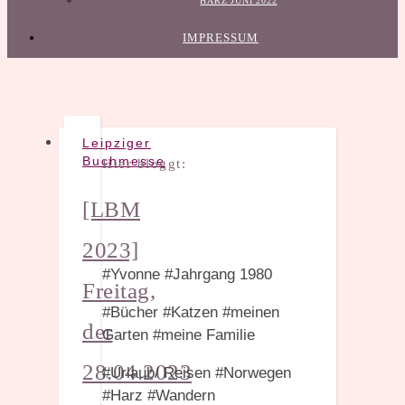
HARZ JUNI 2022
IMPRESSUM
Leipziger
Buchmesse
Hier bloggt:
[LBM
2023]
#Yvonne #Jahrgang 1980
Freitag,
#Bücher #Katzen #meinen
der
Garten #meine Familie
28.04.2023
#Urlaub/ Reisen #Norwegen
#Harz #Wandern