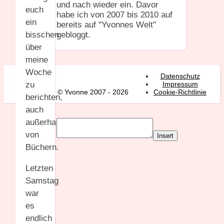
und nach wieder ein. Davor
euch
habe ich von 2007 bis 2010 auf
ein
bereits auf "Yvonnes Welt"
gebloggt.
bisschen
über
meine
Woche
Datenschutz
Impressum
zu
© Yvonne 2007 - 2026
Cookie-Richtlinie
berichten,
auch
außerhalb
von
Insert
Büchern.
Letzten
Samstag
war
es
endlich