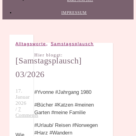
HARZ JUNI 2022
IMPRESSUM
,
Alltagsworte
Samstagsplausch
Hier bloggt:
[Samstagsplausch]
03/2026
17.
#Yvonne #Jahrgang 1980
Januar
2026
#Bücher #Katzen #meinen
/
7
Garten #meine Familie
Comments
#Urlaub/ Reisen #Norwegen
#Harz #Wandern
Wie