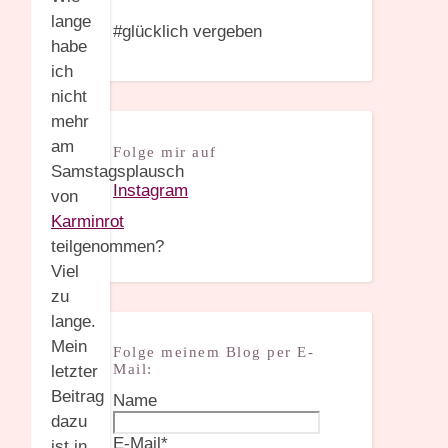
lange
#glücklich vergeben
habe
ich
nicht
mehr
am
Folge mir auf
Samstagsplausch
Instagram
von
Karminrot
teilgenommen?
Viel
zu
lange.
Mein
Folge meinem Blog per E-
Mail:
letzter
Beitrag
Name
dazu
E-Mail*
ist in