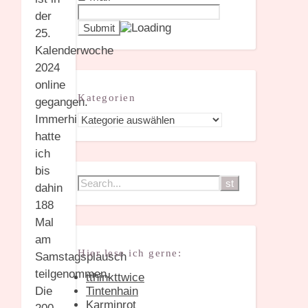
der
25.
Kalenderwoche
2024
online
Kategorien
gegangen.
Kategorien
Immerhin
hatte
ich
bis
dahin
188
Mal
am
Hier lese ich gerne:
Samstagsplausch
teilgenommen.
tthinkttwice
Tintenhain
Die
Karminrot