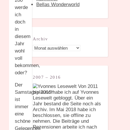
200
Bellas Wonderworld
werde
ich
doch
in
diesem
Archiv
Jahr
Archiv
wohl
voll
bekommen,
oder?
2007 – 2016
Der
Von 2011
bis 2016 habe ich auf Yvonnes
Samstagsplausch
Lesewelt gebloggt. Über ein
ist
Jahr bestand die Seite noch als
immer
Archiv. Im Mai 2018 habe ich
eine
beschlossen, sie offline zu
nehmen. Die Beiträge und
schöne
Rezensionen arbeite ich nach
Gelegenheit