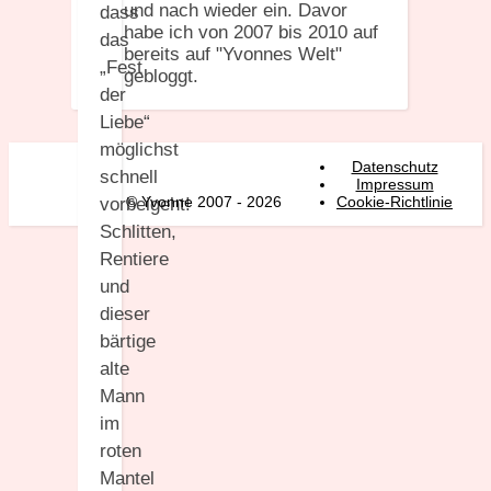
und nach wieder ein. Davor
dass
habe ich von 2007 bis 2010 auf
das
bereits auf "Yvonnes Welt"
„Fest
gebloggt.
der
Liebe“
möglichst
Datenschutz
schnell
Impressum
© Yvonne 2007 - 2026
Cookie-Richtlinie
vorbeigeht!
Schlitten,
Rentiere
und
dieser
bärtige
alte
Mann
im
roten
Mantel