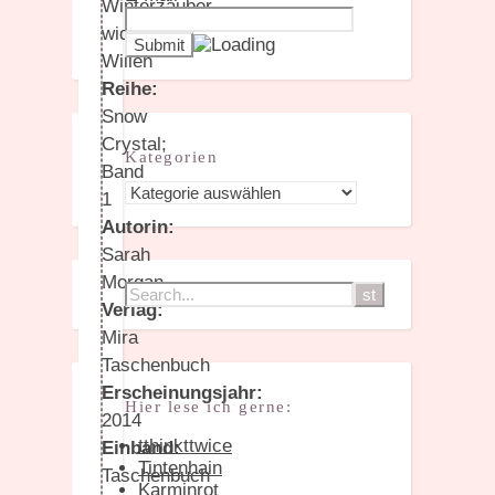
Winterzauber
wider
Willen
Reihe:
Snow
Crystal;
Kategorien
Band
Kategorien
1
Autorin:
Sarah
Morgan
Verlag:
Mira
Taschenbuch
Erscheinungsjahr:
Hier lese ich gerne:
2014
tthinkttwice
Einband:
Tintenhain
Taschenbuch
Karminrot