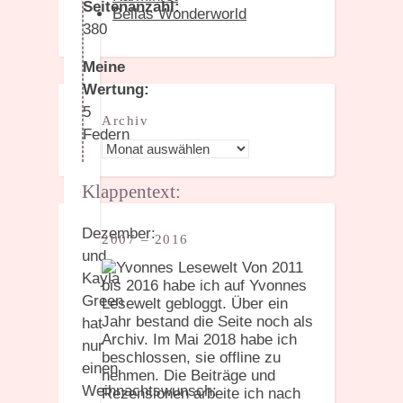
Seitenanzahl:
Bellas Wonderworld
380
Meine
Wertung:
5
Archiv
Federn
Archiv
Klappentext:
Dezember:
2007 – 2016
und
Von 2011
Kayla
bis 2016 habe ich auf Yvonnes
Green
Lesewelt gebloggt. Über ein
Jahr bestand die Seite noch als
hat
Archiv. Im Mai 2018 habe ich
nur
beschlossen, sie offline zu
einen
nehmen. Die Beiträge und
Weihnachtswunsch:
Rezensionen arbeite ich nach