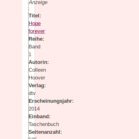
Anzeige
Titel:
Hope
forever
Reihe:
Band
1
Autorin:
Colleen
Hoover
Verlag:
dtv
Erscheinungsjahr:
2014
Einband:
Taschenbuch
Seitenanzahl: