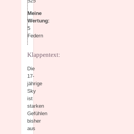
525
Meine
Wertung:
5
Federn
Klappentext:
Die
17-
jährige
Sky
ist
starken
Gefühlen
bisher
aus