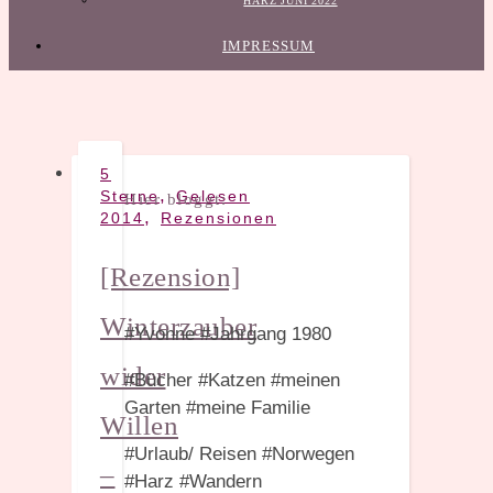
HARZ JUNI 2022
IMPRESSUM
5
,
Sterne
Gelesen
Hier bloggt:
,
2014
Rezensionen
[Rezension]
Winterzauber
#Yvonne #Jahrgang 1980
wider
#Bücher #Katzen #meinen
Garten #meine Familie
Willen
#Urlaub/ Reisen #Norwegen
–
#Harz #Wandern