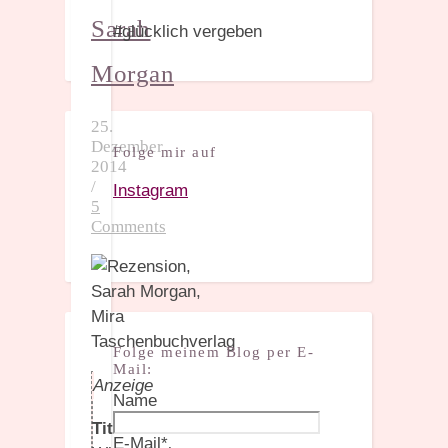
Sarah
#glücklich vergeben
Morgan
25.
Dezember
Folge mir auf
2014
/
Instagram
5
Comments
Folge meinem Blog per E-
Mail:
Anzeige
Name
Titel:
E-Mail*