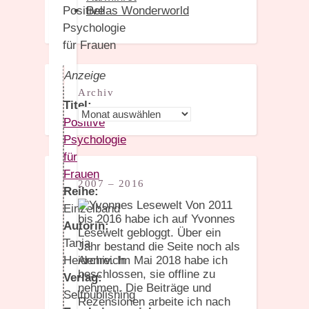
Bellas Wonderworld
Anzeige
Archiv
Titel:
Archiv
Positive
Psychologie
für
Frauen
2007 – 2016
Reihe:
Von 2011
Einzelband
bis 2016 habe ich auf Yvonnes
Autorin:
Lesewelt gebloggt. Über ein
Tanja
Jahr bestand die Seite noch als
Archiv. Im Mai 2018 habe ich
Heidenreich
beschlossen, sie offline zu
Verlag:
nehmen. Die Beiträge und
Selfpublishing
Rezensionen arbeite ich nach