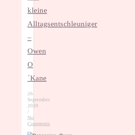
kleine
Alltagsentschleuniger
–
Owen
O
´Kane
26.
September
2020
/
No
Comments