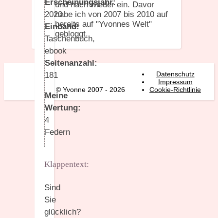
Erscheinungsjahr:
und nach wieder ein. Davor
habe ich von 2007 bis 2010 auf
2020
bereits auf "Yvonnes Welt"
Einband:
gebloggt.
Taschenbuch,
ebook
Seitenanzahl:
Datenschutz
181
Impressum
© Yvonne 2007 - 2026
Cookie-Richtlinie
Meine
Wertung:
4
Federn
Klappentext:
Sind
Sie
glücklich?