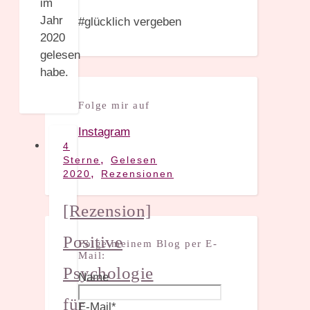
im
Jahr
#glücklich vergeben
2020
gelesen
habe.
Folge mir auf
Instagram
4
,
Sterne
Gelesen
,
2020
Rezensionen
[Rezension]
Positive
Folge meinem Blog per E-
Mail:
Psychologie
Name
für
E-Mail*