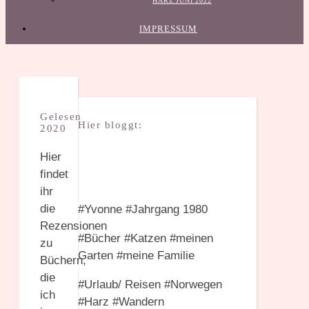
HARZ JUNI 2022
IMPRESSUM
Gelesen
Hier bloggt:
2020
Hier
findet
ihr
die
#Yvonne #Jahrgang 1980
Rezensionen
#Bücher #Katzen #meinen
zu
Garten #meine Familie
Büchern,
die
#Urlaub/ Reisen #Norwegen
ich
#Harz #Wandern