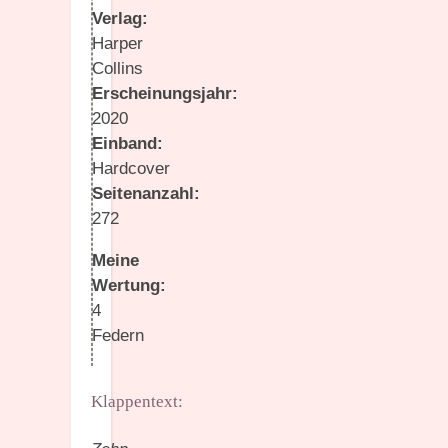
Verlag:
Harper
Collins
Erscheinungsjahr:
2020
Einband:
Hardcover
Seitenanzahl:
272
Meine
Wertung:
4
Federn
Klappentext: