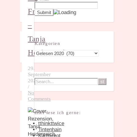
Frauen
–
Tanja
Kategorien
Heidenreich
Kategorien
29.
September
2020
/
No
Comments
Hier lese ich gerne:
tthinkttwice
Tintenhain
Karminrot