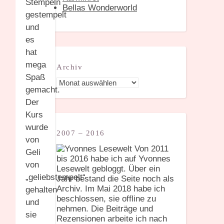
Stempeln
Bellas Wonderworld
gestempelt
und
es
hat
mega
Archiv
Spaß
Archiv
gemacht.
Der
Kurs
wurde
2007 – 2016
von
Von 2011
Geli
bis 2016 habe ich auf Yvonnes
von
Lesewelt gebloggt. Über ein
„geliebstempelt“
Jahr bestand die Seite noch als
Archiv. Im Mai 2018 habe ich
gehalten
beschlossen, sie offline zu
und
nehmen. Die Beiträge und
sie
Rezensionen arbeite ich nach