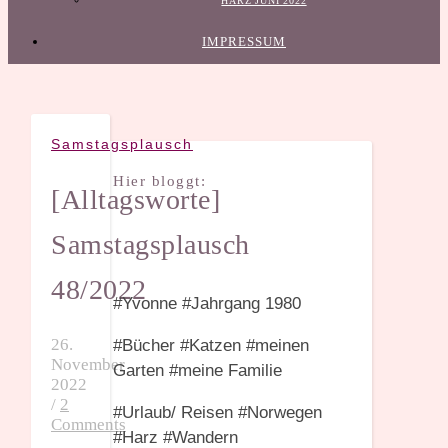
HARZ JUNI 2022
IMPRESSUM
Samstagsplausch
Hier bloggt:
[Alltagsworte]
Samstagsplausch
48/2022
#Yvonne #Jahrgang 1980
26.
#Bücher #Katzen #meinen
November
Garten #meine Familie
2022
/
2
#Urlaub/ Reisen #Norwegen
Comments
#Harz #Wandern