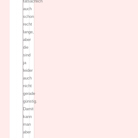
tatsächlich
auch
schon
recht
lange,
aber
die
sind
ja
leider
auch
nicht
gerade
günstig.
Damit
kann
man
aber