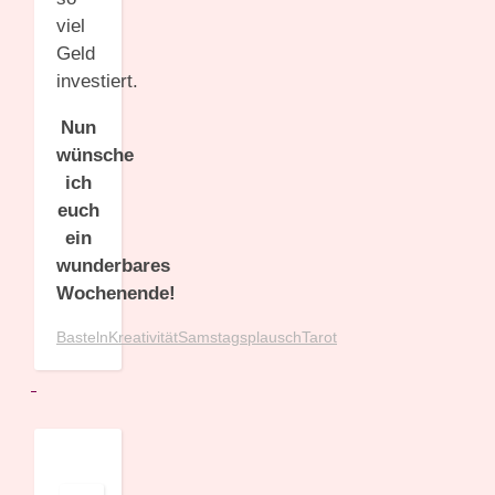
viel
Geld
investiert.
Nun
wünsche
ich
euch
ein
wunderbares
Wochenende!
Basteln
Kreativität
Samstagsplausch
Tarot