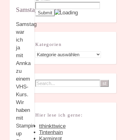
Samstagsplausch
Samstag
war
ich
Kategorien
ja
Kategorien
mit
Annka
zu
einem
VHS-
Kurs.
Wir
haben
Hier lese ich gerne:
mit
Stampin
tthinkttwice
Tintenhain
up
Karminrot