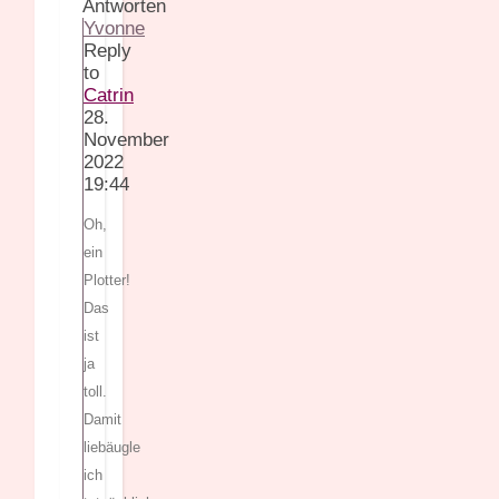
Antworten
Yvonne
Reply
to
Catrin
28.
November
2022
19:44
Oh,
ein
Plotter!
Das
ist
ja
toll.
Damit
liebäugle
ich