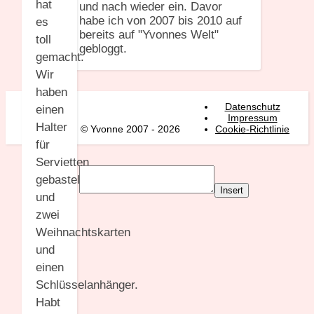
hat
und nach wieder ein. Davor
habe ich von 2007 bis 2010 auf
es
bereits auf "Yvonnes Welt"
toll
gebloggt.
gemacht.
Wir
haben
Datenschutz
einen
Impressum
Halter
© Yvonne 2007 - 2026
Cookie-Richtlinie
für
Servietten
gebastelt
Insert
und
zwei
Weihnachtskarten
und
einen
Schlüsselanhänger.
Habt