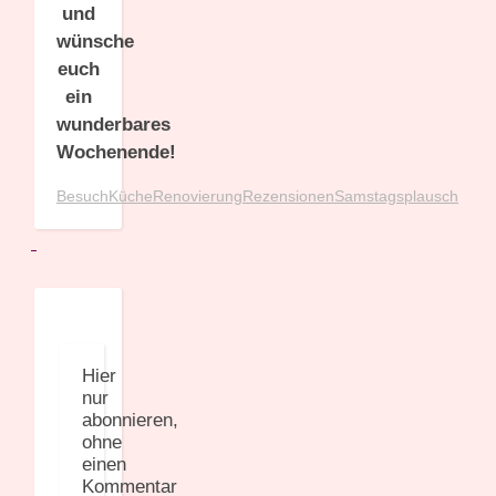
und
wünsche
euch
ein
wunderbares
Wochenende!
Besuch
Küche
Renovierung
Rezensionen
Samstagsplausch
Hier
nur
abonnieren,
ohne
einen
Kommentar