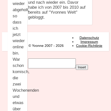
und nach wieder ein. Davor
wieder
habe ich von 2007 bis 2010 auf
abgeholt,
bereits auf "Yvonnes Welt"
so
gebloggt.
dass
ich
jetzt
Datenschutz
wieder
Impressum
© Yvonne 2007 - 2026
Cookie-Richtlinie
online
bin.
War
schon
Insert
komisch,
die
zwei
Wochenenden
und
etwas
über