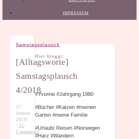
HARZ JUNI 2022
IMPRESSUM
Samstagsplausch
Hier bloggt:
[Alltagsworte]
Samstagsplausch
4/2018
#Yvonne #Jahrgang 1980
27.
#Bücher #Katzen #meinen
Januar
Garten #meine Familie
2018
/
31
#Urlaub/ Reisen #Norwegen
Comments
#Harz #Wandern