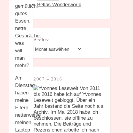
Bellas Wonderworld
gemütlich,
gutes
Essen,
nette
Gespräche,
Archiv
was
Archiv
will
man
mehr?
Am
2007 – 2016
Dienstag
Von 2011
haben
bis 2016 habe ich auf Yvonnes
Lesewelt gebloggt. Über ein
meine
Jahr bestand die Seite noch als
Eltern
Archiv. Im Mai 2018 habe ich
netterweise
beschlossen, sie offline zu
meinen
nehmen. Die Beiträge und
Rezensionen arbeite ich nach
Laptop