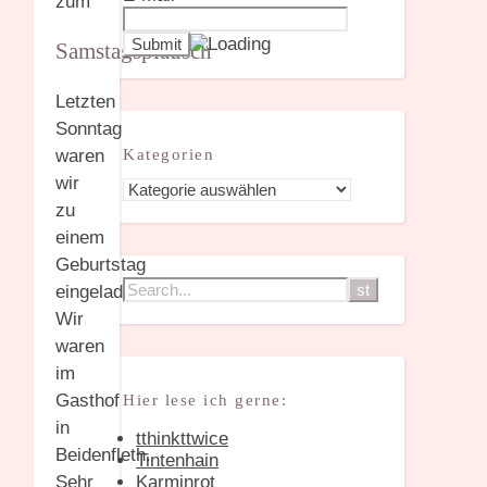
zum
Samstagsplausch
Letzten
Sonntag
Kategorien
waren
wir
Kategorien
zu
einem
Geburtstag
eingeladen.
Wir
waren
im
Gasthof
Hier lese ich gerne:
in
tthinkttwice
Beidenfleth.
Tintenhain
Karminrot
Sehr