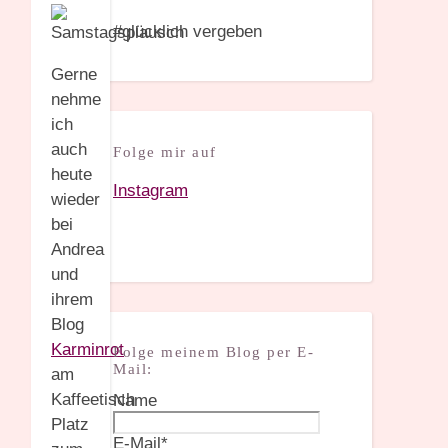
#glücklich vergeben
Gerne
nehme
ich
auch
Folge mir auf
heute
Instagram
wieder
bei
Andrea
und
ihrem
Blog
Karminrot
Folge meinem Blog per E-
Mail:
am
Kaffeetisch
Name
Platz
E-Mail*