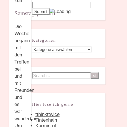
zum
Samstagsplausch
Die
Woche
Kategorien
begann
mit
Kategorien
dem
Treffen
bei
und
mit
Freunden
und
es
Hier lese ich gerne:
war
tthinkttwice
wunderbar.
Tintenhain
Karminrot
Um