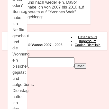
und nach wieder ein. Davor
oder?
habe ich von 2007 bis 2010 auf
Sonntag
bereits auf "Yvonnes Welt"
gebloggt.
habe
ich
Netflix
geschaut
Datenschutz
Impressum
und
© Yvonne 2007 - 2026
Cookie-Richtlinie
die
Wohnung
ein
bisschen
Insert
geputzt
und
aufgeräumt.
Dienstag
hatte
ich
das