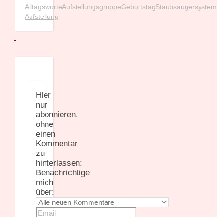
Alltagsworte
Aufstellungsgruppe
Geburtstag
Staubsauger
system
Aufstellung
Hier
nur
abonnieren,
ohne
einen
Kommentar
zu
hinterlassen:
Benachrichtige
mich
über: