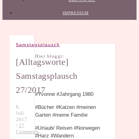
HARZ JUNI 2022
IMPRESSUM
Samstagsplausch
Hier bloggt:
[Alltagsworte]
Samstagsplausch
27/2017
#Yvonne #Jahrgang 1980
8.
#Bücher #Katzen #meinen
Juli
Garten #meine Familie
2017
/
27
#Urlaub/ Reisen #Norwegen
Comments
#Harz #Wandern