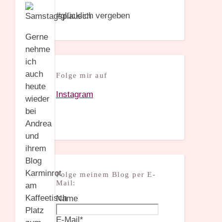
#glücklich vergeben
Gerne
nehme
ich
auch
Folge mir auf
heute
Instagram
wieder
bei
Andrea
und
ihrem
Blog
Karminrot
Folge meinem Blog per E-
Mail:
am
Kaffeetisch
Name
Platz
E-Mail*