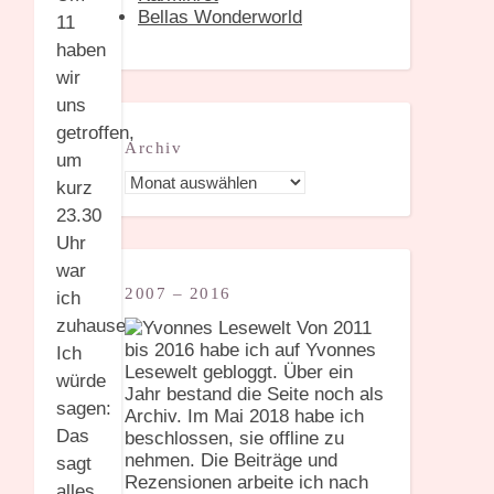
Bellas Wonderworld
11
haben
wir
uns
getroffen,
Archiv
um
Archiv
kurz
23.30
Uhr
war
2007 – 2016
ich
zuhause.
Von 2011
bis 2016 habe ich auf Yvonnes
Ich
Lesewelt gebloggt. Über ein
würde
Jahr bestand die Seite noch als
sagen:
Archiv. Im Mai 2018 habe ich
Das
beschlossen, sie offline zu
nehmen. Die Beiträge und
sagt
Rezensionen arbeite ich nach
alles,