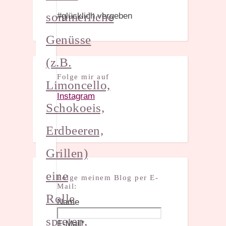
sommerliche
#glücklich vergeben
Genüsse
(z.B.
Folge mir auf
Limoncello,
Instagram
Schokoeis,
Erdbeeren,
Grillen)
eine
Folge meinem Blog per E-
Mail:
Rolle
Name
spielen,
E-Mail*