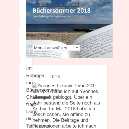
Bellas Wonderworld
Archiv
Archiv
Im
Rahmen
2007 – 2016
ihrer
Von 2011
Büchersommer-
bis 2016 habe ich auf Yvonnes
Challenge
Lesewelt gebloggt. Über ein
Jahr bestand die Seite noch als
fragt
Archiv. Im Mai 2018 habe ich
Daggi
beschlossen, sie offline zu
die
nehmen. Die Beiträge und
Teilnehmer
Rezensionen arbeite ich nach