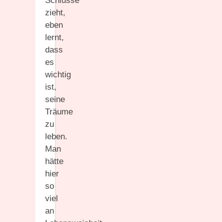
Schlüsse
zieht,
eben
lernt,
dass
es
wichtig
ist,
seine
Träume
zu
leben.
Man
hätte
hier
so
viel
an