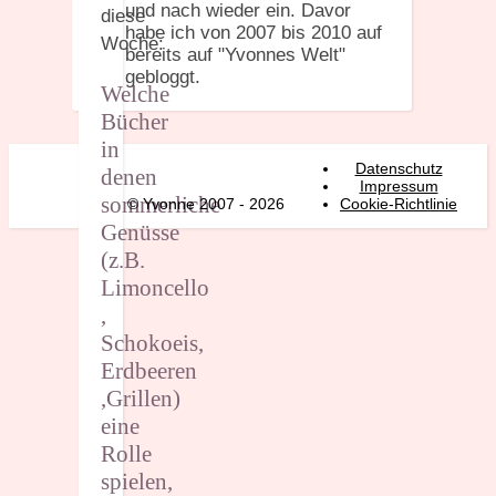
und nach wieder ein. Davor
diese
habe ich von 2007 bis 2010 auf
Woche:
bereits auf "Yvonnes Welt"
gebloggt.
Welche
Bücher
in
Datenschutz
denen
Impressum
sommerliche
© Yvonne 2007 - 2026
Cookie-Richtlinie
Genüsse
(z.B.
Limoncello
,
Schokoeis,
Erdbeeren
,Grillen)
eine
Rolle
spielen,