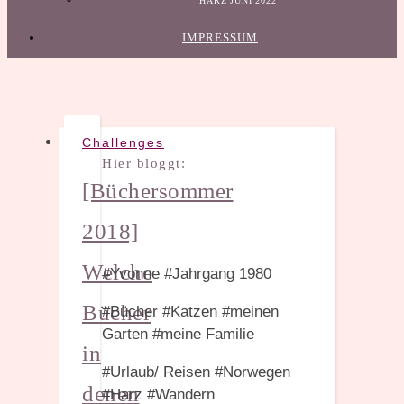
HARZ JUNI 2022
IMPRESSUM
Challenges
Hier bloggt:
[Büchersommer
2018]
Welche
#Yvonne #Jahrgang 1980
Bücher
#Bücher #Katzen #meinen
Garten #meine Familie
in
#Urlaub/ Reisen #Norwegen
denen
#Harz #Wandern