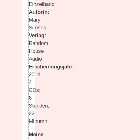
Einzelband
Autorin:
Mary
Simses
Verlag:
Random
House
Audio
Erscheinungsjahr:
2014
4
CDs;
6
Stunden,
22
Minuten
Meine