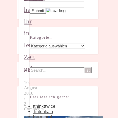
habt
ihr
in
Kategorien
letzter
Kategorien
Zeit
gelesen?
10.
August
2018
Hier lese ich gerne:
/
2
tthinkttwice
Comments
Tintenhain
Karminrot