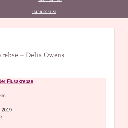
HARZ JUNI 2022
IMPRESSUM
krebse – Delia Owens
er Flusskrebse
ens
u
:
2019
r