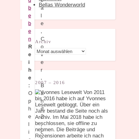
d
Bellas Wonderworld
b
e
b
e
n
Archiv
R
Archiv
e
i
h
e
2007 – 2016
:
Von 2011
O
bis 2016 habe ich auf Yvonnes
p
Lesewelt gebloggt. Über ein
h
Jahr bestand die Seite noch als
e
Archiv. Im Mai 2018 habe ich
beschlossen, sie offline zu
l
nehmen. Die Beiträge und
i
Rezensionen arbeite ich nach