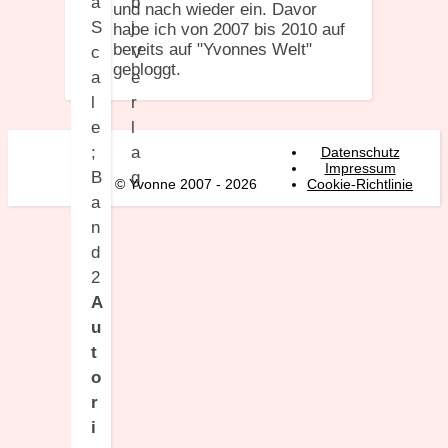
a
und nach wieder ein. Davor
S
habe ich von 2007 bis 2010 auf
bereits auf "Yvonnes Welt"
c
gebloggt.
a
l
e
;
Datenschutz
Impressum
B
© Yvonne 2007 - 2026
Cookie-Richtlinie
a
n
d
2
A
u
t
o
r
i