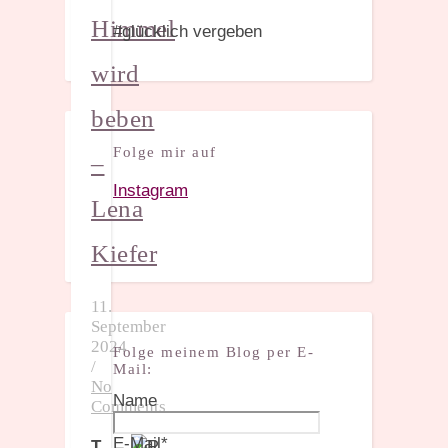
Himmel
#glücklich vergeben
wird
beben
Folge mir auf
–
Instagram
Lena
Kiefer
11.
September
2024
Folge meinem Blog per E-
/
Mail:
No
Name
Comments
E-Mail*
T