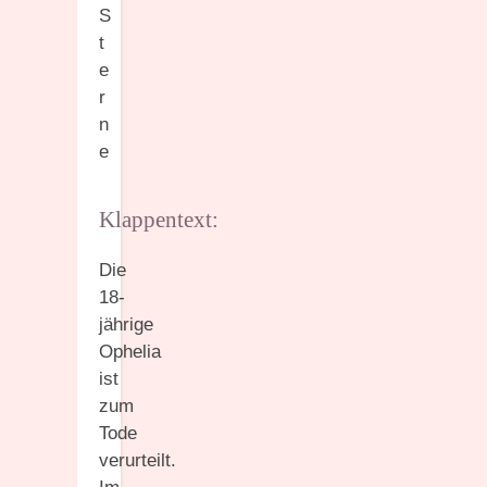
S
t
e
r
n
e
Klappentext:
Die
18-
jährige
Ophelia
ist
zum
Tode
verurteilt.