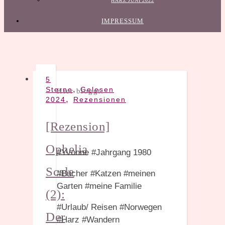
HARZ JUNI 2022
IMPRESSUM
5
,
Sterne
Gelesen
Hier bloggt:
,
2024
Rezensionen
[Rezension]
Ophelia
#Yvonne #Jahrgang 1980
Scale
#Bücher #Katzen #meinen
Garten #meine Familie
(2):
#Urlaub/ Reisen #Norwegen
Der
#Harz #Wandern