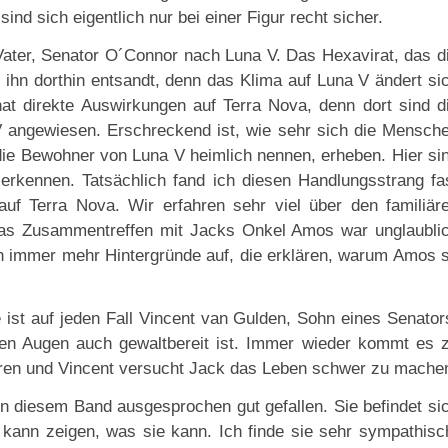
ind sich eigentlich nur bei einer Figur recht sicher.
ater, Senator O´Connor nach Luna V. Das Hexavirat, das d
t ihn dorthin entsandt, denn das Klima auf Luna V ändert si
at direkte Auswirkungen auf Terra Nova, denn dort sind d
 angewiesen. Erschreckend ist, wie sehr sich die Mensch
 die Bewohner von Luna V heimlich nennen, erheben. Hier si
 erkennen. Tatsächlich fand ich diesen Handlungsstrang fa
uf Terra Nova. Wir erfahren sehr viel über den familiär
as Zusammentreffen mit Jacks Onkel Amos war unglaubli
in immer mehr Hintergründe auf, die erklären, warum Amos 
st auf jeden Fall Vincent van Gulden, Sohn eines Senator
nen Augen auch gewaltbereit ist. Immer wieder kommt es 
uren und Vincent versucht Jack das Leben schwer zu mache
 in diesem Band ausgesprochen gut gefallen. Sie befindet si
nd kann zeigen, was sie kann. Ich finde sie sehr sympathisc