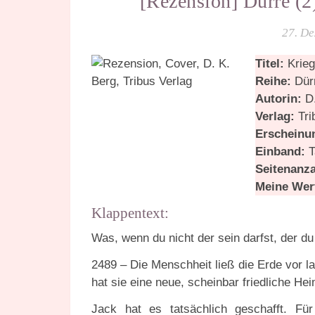
[Rezension] Dürre (2)
27. D
Titel:
Krieg
Reihe:
Dür
Autorin:
D.
Verlag:
Tri
Erscheinu
Einband:
T
Seitenanz
Meine Wer
Klappentext:
Was, wenn du nicht der sein darfst, der du
2489 – Die Menschheit ließ die Erde vor la
hat sie eine neue, scheinbar friedliche He
Jack hat es tatsächlich geschafft. Fü