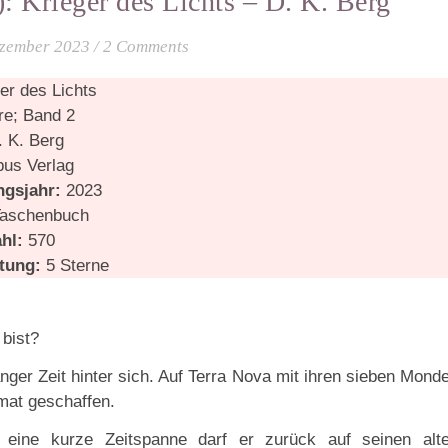
: Krieger des Lichts – D. K. Berg
ezember 2023
/
2 Comments
er des Lichts
re; Band 2
 K. Berg
bus Verlag
ngsjahr:
2023
aschenbuch
ahl:
570
tung:
5 Sterne
 bist?
nger Zeit hinter sich. Auf Terra Nova mit ihren sieben Mond
imat geschaffen.
r eine kurze Zeitspanne darf er zurück auf seinen alt