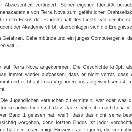
r Abwesenheit verändert. Seiner eigenen Identität beraub
ternenakademie von Terra Nova zum gefährlichen Drahtseilak
t in den Fokus der Bruderschaft des Lichts, vor der ihn se
udent der Akademie stirbt, überschlagen sich die Ereignisse
m Gefahren, Geheimbünde und ein junges Computergenie, d
en will …
n auf Terra Nova angekommen. Die Geschichte knüpft al
ss immer wieder aufpassen, dass er nicht verrät, dass 
tammt und nicht auf Luna V geboren uns aufgewachsen ist. I
mt.
 Die Jugendlichen versuchen zu ermitteln, wer oder was d
dafür verantwortlich sind, dass Jacks Vater ihn nach Luna V 
er Band 1 gelesen hat, weiß, dass das nicht seine bes
ichtig vorgehen, denn letzten Endes ist jeder verdächti
erhält der Leser einige Hinweise auf Figuren, die vermutli