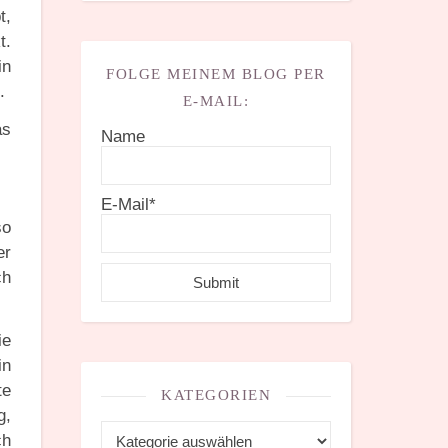
t,
t.
in
FOLGE MEINEM BLOG PER
.
E-MAIL:
as
Name
E-Mail*
so
er
ch
ie
in
te
KATEGORIEN
g,
Kategorien
ch