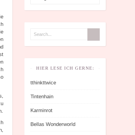
ie
ch
ie
en
nd
st
en
HIER LESE ICH GERNE:
ch
so
tthinkttwice
s,
Tintenhain
zu
Karminrot
n.
ch
Bellas Wonderworld
h,