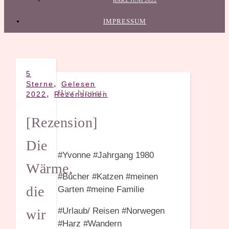
HARZ JUNI 2022
IMPRESSUM
5
,
Sterne
Gelesen
Hier bloggt:
,
2022
Rezensionen
[Rezension]
Die
#Yvonne #Jahrgang 1980
Wärme,
#Bücher #Katzen #meinen
die
Garten #meine Familie
#Urlaub/ Reisen #Norwegen
wir
#Harz #Wandern