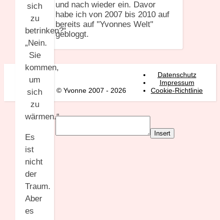
und nach wieder ein. Davor
sich
habe ich von 2007 bis 2010 auf
zu
bereits auf "Yvonnes Welt"
betrinken?“
gebloggt.
„Nein.
Sie
kommen,
Datenschutz
um
Impressum
© Yvonne 2007 - 2026
Cookie-Richtlinie
sich
zu
wärmen.“
Insert
Es
ist
nicht
der
Traum.
Aber
es