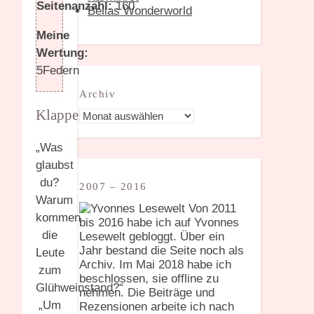
Seitenanzahl:
160
Bellas Wonderworld
Meine
Wertung:
5Federn
Archiv
Klappentext:
Archiv
„Was
glaubst
du?
2007 – 2016
Warum
Von 2011
kommen
bis 2016 habe ich auf Yvonnes
die
Lesewelt gebloggt. Über ein
Jahr bestand die Seite noch als
Leute
Archiv. Im Mai 2018 habe ich
zum
beschlossen, sie offline zu
Glühweinstand?“
nehmen. Die Beiträge und
„Um
Rezensionen arbeite ich nach