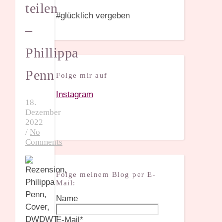
teilen
#glücklich vergeben
–
Phillippa
Penn
Folge mir auf
Instagram
18.
Dezember
2022
/
No
Comments
Folge meinem Blog per E-
Mail:
Name
E-Mail*