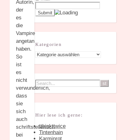
Autorin,
der
es
die
Vampire
angetan
Kategorien
haben.
Kategorien
So
ist
es
nicht
verwunderlich,
dass
sie
sich
Hier lese ich gerne:
auch
tthinkttwice
schriftstellerisch
Tintenhain
bei
Karminrot