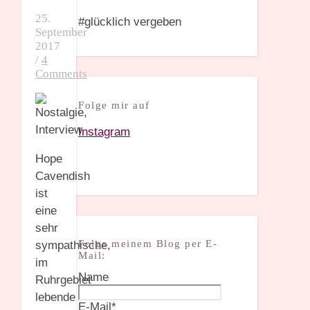
25.
#glücklich vergeben
September
2017
/
4
Comments
Folge mir auf
Instagram
Hope
Cavendish
ist
eine
sehr
Folge meinem Blog per E-
sympathische,
Mail:
im
Name
Ruhrgebiet
lebende
E-Mail*