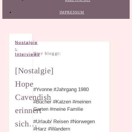
HARZ JUNI 2022
IMPRESSUM
Nostalgie
-
Hier bloggt:
Interviews
[Nostalgie]
Hope
#Yvonne #Jahrgang 1980
Cavendish
#Bücher #Katzen #meinen
erinnert
Garten #meine Familie
#Urlaub/ Reisen #Norwegen
sich…
#Harz #Wandern