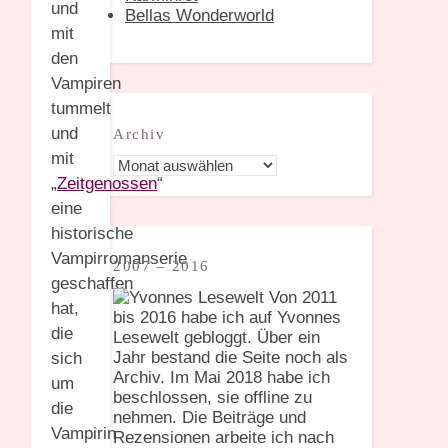
und
Bellas Wonderworld
mit
den
Vampiren
tummelt
und
Archiv
mit
Archiv
„
Zeitgenossen
“
eine
historische
Vampirromanserie
2007 – 2016
geschaffen
Von 2011
hat,
bis 2016 habe ich auf Yvonnes
die
Lesewelt gebloggt. Über ein
Jahr bestand die Seite noch als
sich
Archiv. Im Mai 2018 habe ich
um
beschlossen, sie offline zu
die
nehmen. Die Beiträge und
Vampirin
Rezensionen arbeite ich nach