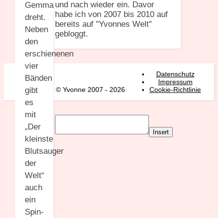
und nach wieder ein. Davor
Gemma
habe ich von 2007 bis 2010 auf
dreht.
bereits auf "Yvonnes Welt"
Neben
gebloggt.
den
erschienenen
vier
Datenschutz
Bänden
Impressum
© Yvonne 2007 - 2026
Cookie-Richtlinie
gibt
es
mit
„Der
Insert
kleinste
Blutsauger
der
Welt“
auch
ein
Spin-