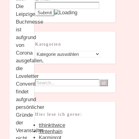
Die
Leipziger
Buchmesse
ist
aufgrund
Kategorien
von
Corona
Kategorien
ausgefallen,
die
Loveletter
Convention
findet
aufgrund
persönlicher
Hier lese ich gerne:
Gründe
der
tthinkttwice
Veranstalter
Tintenhain
Karminrot
nicht