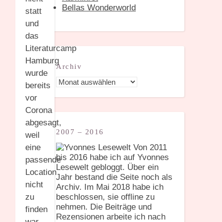
Bellas Wonderworld
statt
und
das
Literaturcamp
Hamburg
Archiv
wurde
Archiv
bereits
vor
Corona
abgesagt,
2007 – 2016
weil
Von 2011
eine
bis 2016 habe ich auf Yvonnes
passende
Lesewelt gebloggt. Über ein
Location
Jahr bestand die Seite noch als
nicht
Archiv. Im Mai 2018 habe ich
beschlossen, sie offline zu
zu
nehmen. Die Beiträge und
finden
Rezensionen arbeite ich nach
war,