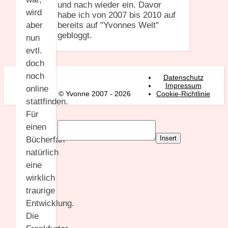
und nach wieder ein. Davor
wird
habe ich von 2007 bis 2010 auf
bereits auf "Yvonnes Welt"
aber
gebloggt.
nun
evtl.
doch
noch
Datenschutz
Impressum
online
© Yvonne 2007 - 2026
Cookie-Richtlinie
stattfinden.
Für
einen
Insert
Bücherfan
natürlich
eine
wirklich
traurige
Entwicklung.
Die