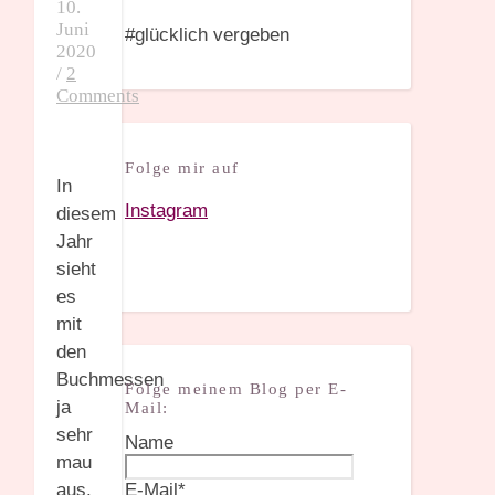
10.
Juni
#glücklich vergeben
2020
/
2
Comments
Folge mir auf
In
Instagram
diesem
Jahr
sieht
es
mit
den
Buchmessen
Folge meinem Blog per E-
ja
Mail:
sehr
Name
mau
E-Mail*
aus.