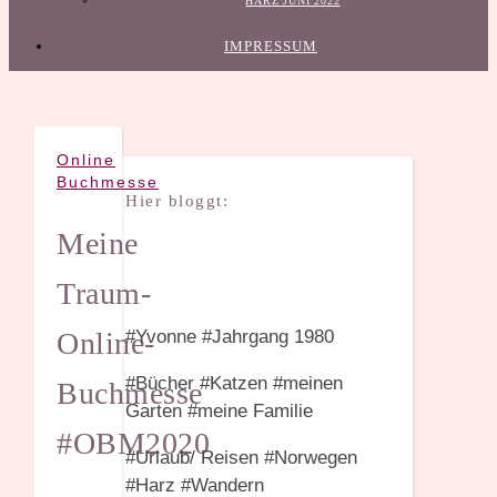
HARZ JUNI 2022
IMPRESSUM
Online
Buchmesse
Hier bloggt:
Meine
Traum-
Online-
#Yvonne #Jahrgang 1980
#Bücher #Katzen #meinen
Buchmesse
Garten #meine Familie
#OBM2020
#Urlaub/ Reisen #Norwegen
#Harz #Wandern