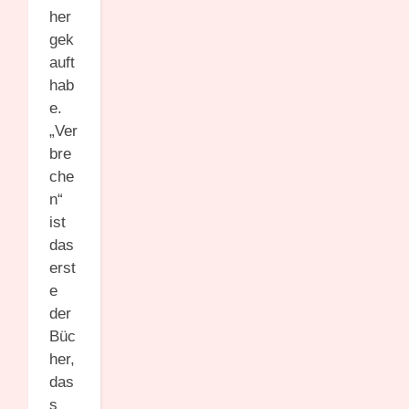
her
gek
auft
hab
e.
„Ver
bre
che
n“
ist
das
erst
e
der
Büc
her,
das
s