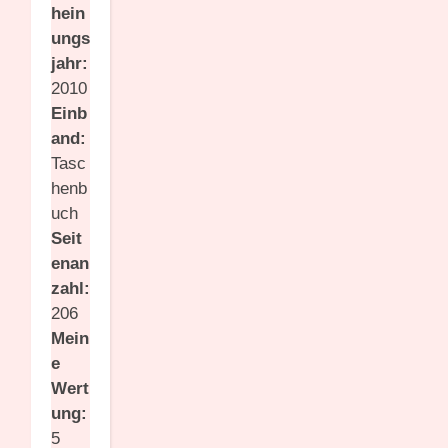
hein
ungs
jahr:
2010
Einb
and:
Tasc
henb
uch
Seit
enan
zahl:
206
Mein
e
Wert
ung:
5