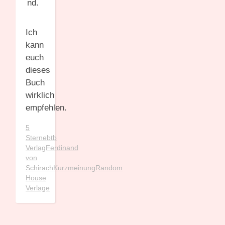
nd.
Ich
kann
euch
dieses
Buch
wirklich
empfehlen.
5
Sterne
btb
Verlag
Ferdinand
von
Schirach
Kurzmeinung
Random
House
Verlage