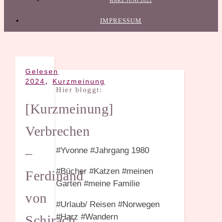
HARZ JUNI 2022
IMPRESSUM
Gelesen
,
2024
Kurzmeinung
Hier bloggt:
[Kurzmeinung]
Verbrechen
–
#Yvonne #Jahrgang 1980
#Bücher #Katzen #meinen
Ferdinand
Garten #meine Familie
von
#Urlaub/ Reisen #Norwegen
#Harz #Wandern
Schirach