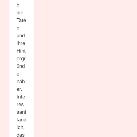
h
die
Tate
n
und
ihre
Hint
ergr
ünd
e
näh
er.
Inte
res
sant
fand
ich,
das