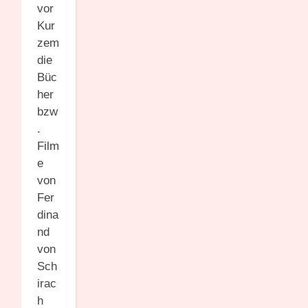
vor
Kur
zem
die
Büc
her
bzw
.
Film
e
von
Fer
dina
nd
von
Sch
irac
h