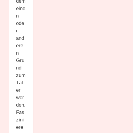
dem
eine
n
ode
r
and
ere
n
Gru
nd
zum
Tät
er
wer
den.
Fas
zini
ere