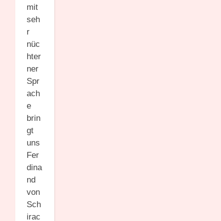
mit
seh
r
nüc
hter
ner
Spr
ach
e
brin
gt
uns
Fer
dina
nd
von
Sch
irac