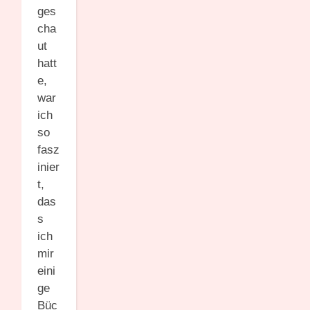
ges
cha
ut
hatt
e,
war
ich
so
fasz
inier
t,
das
s
ich
mir
eini
ge
Büc