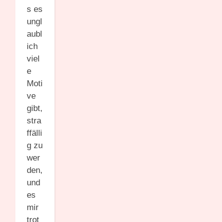
s es
ungl
aubl
ich
viel
e
Moti
ve
gibt,
stra
ffälli
g zu
wer
den,
und
es
mir
trot