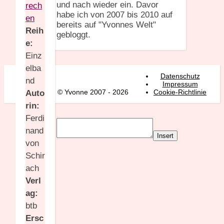
und nach wieder ein. Davor
rech
habe ich von 2007 bis 2010 auf
en
bereits auf "Yvonnes Welt"
Reih
gebloggt.
e:
Einz
elba
Datenschutz
nd
Impressum
© Yvonne 2007 - 2026
Cookie-Richtlinie
Auto
rin:
Ferdi
nand
Insert
von
Schir
ach
Verl
ag:
btb
Ersc