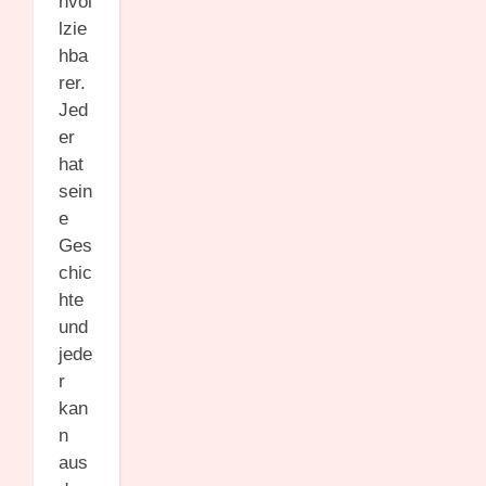
hvol
lzie
hba
rer.
Jed
er
hat
sein
e
Ges
chic
hte
und
jede
r
kan
n
aus