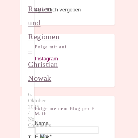
Routen
#glücklich vergeben
und
Regionen
Folge mir auf
–
Instagram
Christian
Nowak
6.
Oktober
2025
Folge meinem Blog per E-
/
Mail:
No
Name
Comments
E-Mail*
T