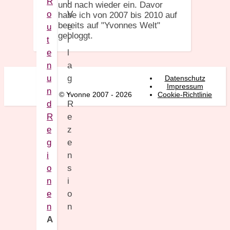
R
und nach wieder ein. Davor
o
habe ich von 2007 bis 2010 auf
bereits auf "Yvonnes Welt"
u
gebloggt.
t
e
n
u
Datenschutz
Impressum
n
© Yvonne 2007 - 2026
Cookie-Richtlinie
d
R
e
g
i
o
n
e
n
A