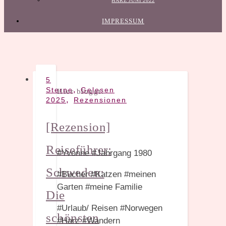
HARZ JUNI 2022
IMPRESSUM
5
,
Sterne
Gelesen
Hier bloggt:
,
2025
Rezensionen
[Rezension]
Reiseführer:
#Yvonne #Jahrgang 1980
Schweden:
#Bücher #Katzen #meinen
Garten #meine Familie
Die
#Urlaub/ Reisen #Norwegen
schönsten
#Harz #Wandern