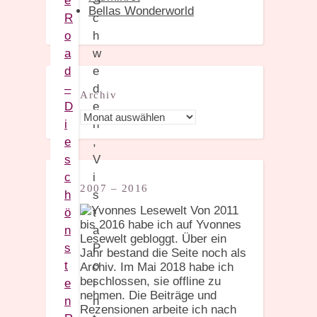
e
Bellas Wonderworld
R
o
a
d
–
Archiv
D
Archiv
i
e
s
c
2007 – 2016
h
Von 2011
ö
bis 2016 habe ich auf Yvonnes
n
Lesewelt gebloggt. Über ein
s
Jahr bestand die Seite noch als
t
Archiv. Im Mai 2018 habe ich
beschlossen, sie offline zu
e
nehmen. Die Beiträge und
n
Rezensionen arbeite ich nach