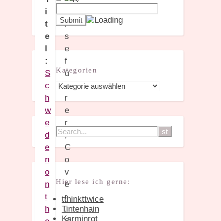
i
t
e
l
:
Kategorien
S
Kategorien
c
h
w
e
d
e
n
o
Hier lese ich gerne:
n
t
tthinkttwice
h
Tintenhain
Karminrot