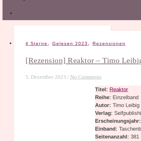
,
,
4 Sterne
Gelesen 2023
Rezensionen
[Rezension] Reaktor – Timo Leibi
5. Dezember 2023
/
No Comments
Titel:
Reaktor
Reihe:
Einzelband
Autor:
Timo Leibig
Verlag:
Selfpublish
Erscheinungsjahr
Einband:
Taschen
Seitenanzahl:
381