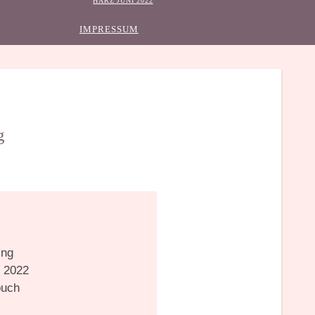
HARZ JUNI 2022
IMPRESSUM
g
ing
:
2022
buch