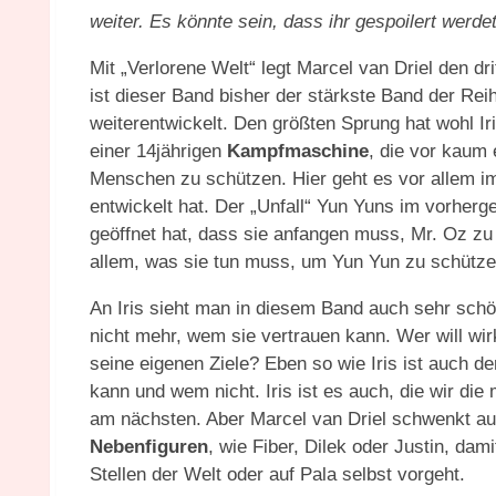
weiter. Es könnte sein, dass ihr gespoilert werdet
Mit „Verlorene Welt“ legt Marcel van Driel den dr
ist dieser Band bisher der stärkste Band der Rei
weiterentwickelt. Den größten Sprung hat wohl I
einer 14jährigen
Kampfmaschine
, die vor kaum
Menschen zu schützen. Hier geht es vor allem im
entwickelt hat. Der „Unfall“ Yun Yuns im vorherg
geöffnet hat, dass sie anfangen muss, Mr. Oz zu 
allem, was sie tun muss, um Yun Yun zu schütze
An Iris sieht man in diesem Band auch sehr sch
nicht mehr, wem sie vertrauen kann. Wer will wir
seine eigenen Ziele? Eben so wie Iris ist auch 
kann und wem nicht. Iris ist es auch, die wir die
am nächsten. Aber Marcel van Driel schwenkt auc
Nebenfiguren
, wie Fiber, Dilek oder Justin, dam
Stellen der Welt oder auf Pala selbst vorgeht.