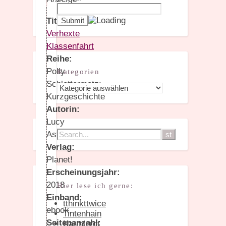
Titel:
Verhexte
Klassenfahrt
Reihe:
Polly
Kategorien
Schlottermotz;
Kategorien
Kurzgeschichte
Autorin:
Lucy
Astner
Verlag:
Planet!
Erscheinungsjahr:
2018
Hier lese ich gerne:
Einband:
tthinkttwice
ebook,
Tintenhain
Seitenanzahl:
Karminrot