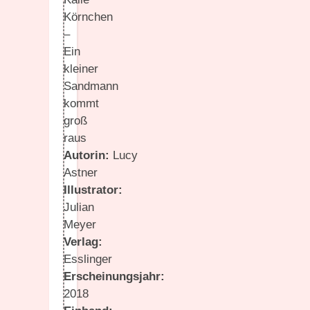
Körnchen
–
Ein
kleiner
Sandmann
kommt
groß
raus
Autorin:
Lucy
Astner
Illustrator:
Julian
Meyer
Verlag:
Esslinger
Erscheinungsjahr:
2018