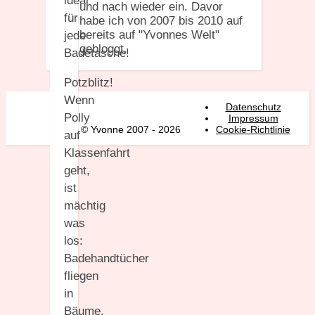
ideal
und nach wieder ein. Davor
für
habe ich von 2007 bis 2010 auf
bereits auf "Yvonnes Welt"
jede
gebloggt.
Badetasche!
Potzblitz!
Wenn
Datenschutz
Polly
Impressum
© Yvonne 2007 - 2026
Cookie-Richtlinie
auf
Klassenfahrt
geht,
ist
mächtig
was
los:
Badehandtücher
fliegen
in
Bäume,