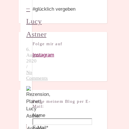
–
#glücklich vergeben
Lucy
Astner
Folge mir auf
6.
Instagram
August
2020
/
No
Comments
Folge meinem Blog per E-
Mail:
Name
E-Mail*
Anzeige