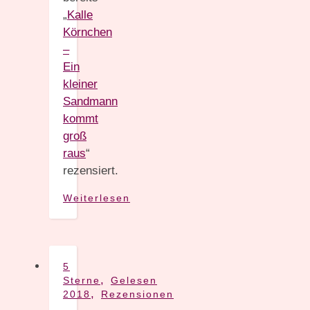
„
Kalle
Körnchen
–
Ein
kleiner
Sandmann
kommt
groß
raus
“
rezensiert.
Weiterlesen
5
,
Sterne
Gelesen
,
2018
Rezensionen