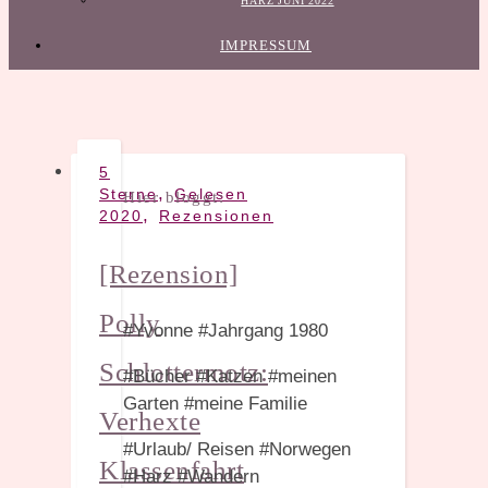
HARZ JUNI 2022
IMPRESSUM
5
,
Sterne
Gelesen
Hier bloggt:
,
2020
Rezensionen
[Rezension]
Polly
#Yvonne #Jahrgang 1980
Schlottermotz:
#Bücher #Katzen #meinen
Garten #meine Familie
Verhexte
#Urlaub/ Reisen #Norwegen
Klassenfahrt
#Harz #Wandern