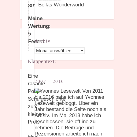
Bellas Wonderworld
80
Meine
Wertung:
5
Federn
Archiv
Archiv
Klappentext:
Eine
2007 – 2016
rasante
Von 2011
Polly-
bis 2016 habe ich auf Yvonnes
Schulgeschichte
Lesewelt gebloggt. Über ein
zum
Jahr bestand die Seite noch als
kleinen
Archiv. Im Mai 2018 habe ich
beschlossen, sie offline zu
Preis
nehmen. Die Beiträge und
–
Rezensionen arbeite ich nach